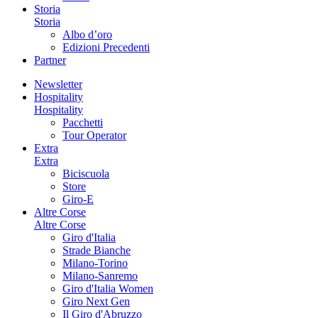
Storia
Storia
Albo d’oro
Edizioni Precedenti
Partner
Newsletter
Hospitality
Hospitality
Pacchetti
Tour Operator
Extra
Extra
Biciscuola
Store
Giro-E
Altre Corse
Altre Corse
Giro d'Italia
Strade Bianche
Milano-Torino
Milano-Sanremo
Giro d'Italia Women
Giro Next Gen
Il Giro d'Abruzzo