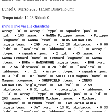
Lunedì 6 Marzo 2023
11,5km
Dislivello 0mt
Tempo totale: 12:28
Ritirati: 0
rivivi il live
vai alle classifiche
Array( [0] => Array ( [type] => squadre [pos] => 1
[id] => 103 [name] => GANNA Filippo [nome] => Filippo
[cognome] => GANNA [team] => INEOS GRENADIERS
[sigla_team] => IGD [val] => 12:28 [distacco] => 0:00
[idx] => [localita] => [abbuono] => ) [1] => Array (
[type] => squadre [pos] => 2 [id] => 45 [name] =>
KAMNA Lennard [nome] => Lennard [cognome] => KAMNA
[team] => BORA - HANSGROHE [sigla_team] => BOH [val]
=> 12:56 [distacco] => 0:28 [idx] => [localita] =>
[abbuono] => ) [2] => Array ( [type] => squadre [pos]
=> 3 [id] => 107 [name] => SHEFFIELD Magnus [nome] =>
Magnus [cognome] => SHEFFIELD [team] => INEOS
GRENADIERS [sigla_team] => IGD [val] => 12:59
[distacco] => 0:31 [idx] => [localita] => [abbuono] =>
) [3] => Array ( [type] => squadre [pos] => 4 [id] =>
203 [name] => HEPBURN Michael [nome] => Michael
[cognome] => HEPBURN [team] => TEAM JAYCO ALULA
[sigla_team] => JAY [val] => 13:01 [distacco] => 0:33
[idx] => [localita] => [abbuono] => ) [4] => Array (