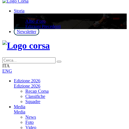
Storia
Storia
Albo d’oro
Edizioni Precedenti
Newsletter
ITA
ENG
Edizione 2026
Edizione 2026
Recap Corsa
Classifiche
Squadre
Media
Media
News
Foto
Video