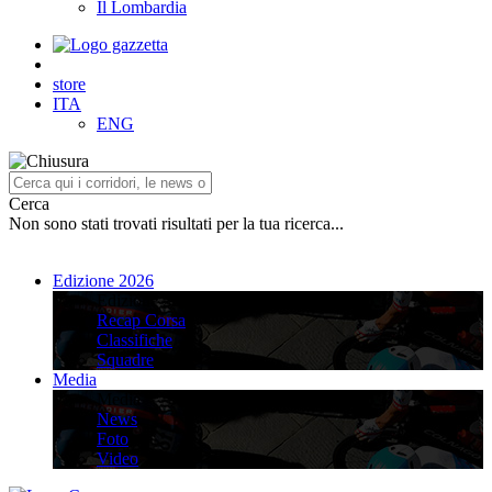
Il Lombardia
store
ITA
ENG
Cerca
Non sono stati trovati risultati per la tua ricerca...
Edizione 2026
Edizione 2026
Recap Corsa
Classifiche
Squadre
Media
Media
News
Foto
Video