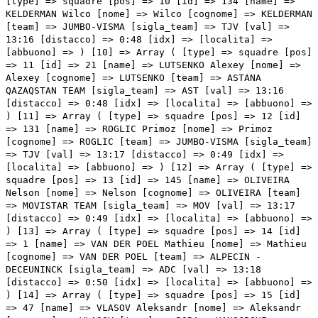
[type] => squadre [pos] => 10 [id] => 134 [name] =>
KELDERMAN Wilco [nome] => Wilco [cognome] => KELDERMAN
[team] => JUMBO-VISMA [sigla_team] => TJV [val] =>
13:16 [distacco] => 0:48 [idx] => [localita] =>
[abbuono] => ) [10] => Array ( [type] => squadre [pos]
=> 11 [id] => 21 [name] => LUTSENKO Alexey [nome] =>
Alexey [cognome] => LUTSENKO [team] => ASTANA
QAZAQSTAN TEAM [sigla_team] => AST [val] => 13:16
[distacco] => 0:48 [idx] => [localita] => [abbuono] =>
) [11] => Array ( [type] => squadre [pos] => 12 [id]
=> 131 [name] => ROGLIC Primoz [nome] => Primoz
[cognome] => ROGLIC [team] => JUMBO-VISMA [sigla_team]
=> TJV [val] => 13:17 [distacco] => 0:49 [idx] =>
[localita] => [abbuono] => ) [12] => Array ( [type] =>
squadre [pos] => 13 [id] => 145 [name] => OLIVEIRA
Nelson [nome] => Nelson [cognome] => OLIVEIRA [team]
=> MOVISTAR TEAM [sigla_team] => MOV [val] => 13:17
[distacco] => 0:49 [idx] => [localita] => [abbuono] =>
) [13] => Array ( [type] => squadre [pos] => 14 [id]
=> 1 [name] => VAN DER POEL Mathieu [nome] => Mathieu
[cognome] => VAN DER POEL [team] => ALPECIN -
DECEUNINCK [sigla_team] => ADC [val] => 13:18
[distacco] => 0:50 [idx] => [localita] => [abbuono] =>
) [14] => Array ( [type] => squadre [pos] => 15 [id]
=> 47 [name] => VLASOV Aleksandr [nome] => Aleksandr