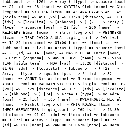
[abbuono] => ) [20] => Array ( [type] => squadre [pos]
=> 21 [id] => 26 [name] => SYRITSA Gleb [nome] => Gleb
[cognome] => SYRITSA [team] => ASTANA QAZAQSTAN TEAM
[sigla_team] => AST [val] => 13:28 [distacco] => 01:00
[idx] => [localita] => [abbuono] => ) [21] => Array (
[type] => squadre [pos] => 22 [id] => 206 [name] =>
REINDERS Elmar [nome] => Elmar [cognome] => REINDERS
[team] => TEAM JAYCO ALULA [sigla_team] => JAY [val]
=> 13:28 [distacco] => 01:00 [idx] => [localita] =>
[abbuono] => ) [22] => Array ( [typ
e] => squadre [pos] => 23 [id] => 141 [name] => MAS NICOLAU Enric [nome] => Enric [cognome] => MAS NICOLAU [team] => MOVISTAR TEAM [sigla_team] => MOV [val] => 13:28 [distacco] => 01:00 [idx] => [localita] => [abbuono] => ) [23] => Array ( [type] => squadre [pos] => 24 [id] => 32 [name] => ARNDT Nikias [nome] => Nikias [cognome] => ARNDT [team] => BAHRAIN VICTORIOUS [sigla_team] => TBV [val] => 13:29 [distacco] => 01:01 [idx] => [localita] => [abbuono] => ) [24] => Array ( [type] => squadre [pos] => 25 [id] => 105 [name] => KWIATKOWSKI Michal [nome] => Michal [cognome] => KWIATKOWSKI [team] => INEOS GRENADIERS [sigla_team] => IGD [val] => 13:30 [distacco] => 01:02 [idx] => [localita] => [abbuono] => ) [25] => Array ( [type] => squadre [pos] => 26 [id] => 197 [name] => VANHOUCKE Harm [nome] => Harm [cognome] => VANHOUCKE [team] => TEAM DSM [sigla_team] => DSM [val] => 13:32 [distacco] => 01:04 [idx] => [localita] => [abbuono] => ) [26] => Array ( [type] => squadre [pos] => 27 [id] => 212 [name] => BODNAR Maciej [nome] => Maciej [cognome] => BODNAR [team] => TOTALENERGIES [sigla_team] => TEN [val] => 13:33 [distacco] => 01:05 [idx] => [localita] => [abbuono] => ) [27] => Array ( [type] => squadre [pos] => 28 [id] => 226 [name] => SKUJINS Toms [nome] => Toms [cognome] => SKUJINS [team] => TREK - SEGAFREDO [sigla_team] => TFS [val] => 13:35 [distacco] => 01:07 [idx] => [localita] => [abbuono] => ) [28] => Array ( [type] => squadre [pos] => 29 [id] => 63 [name] => CARTHY Hugh John [nome] => Hugh John [cognome] => CARTHY [team] => EF EDUCATION - EASYPOST [sigla_team] => EFE [val] => 13:35 [distacco] => 01:07 [idx] => [localita] => [abbuono] => ) [29] => Array ( [type] => squadre [pos] => 30 [id] => 112 [name] => BYSTRØM Sven Erik [nome] => Sven Erik [cognome] => BYSTRØM [team] => INTERMARCHÉ - CIRCUS - WANTY [sigla_team] => ICW [val] => 13:35 [distacco] => 01:07 [idx] => [localita] => [abbuono] => ) [30] => Array ( [type] => squadre [pos] => 31 [id] => 123 [name] => GEE Derek [nome] => Derek [cognome] => GEE [team] => ISRAEL PREMIER TECH [sigla_team] => IPT [val] => 13:35 [distacco] => 01:07 [idx] => [localita] => [abbuono] => ) [31] => Array ( [type] => squadre [pos] => 32 [id] => 162 [name] => BAGIOLI Andrea [nome] => Andrea [cognome] => BAGIOLI [team] => SOUDAL QUICK-STEP [sigla_team] => SOQ [val] => 13:36 [distacco] => 01:08 [idx] => [localita] => [abbuono] => ) [32] => Array ( [type] => squadre [pos] => 33 [id] => 195 [name] => STORK Florian [nome] => Florian [cognome] => STORK [team] => TEAM DSM [sigla_team] => DSM [val] => 13:37 [distacco] => 01:09 [idx] => [localita] => [abbuono] => ) [33] => Array ( [type] => squadre [pos] => 34 [id] => 43 [name] => DENZ Nico [nome] => Nico [cognome] => DENZ [team] => BORA - HANSGROHE [sigla_team] => BOH [val] => 13:37 [distacco] => 01:09 [idx] => [localita] => [abbuono] => ) [34] => Array ( [type] => squadre [pos] => 35 [id] => 91 [name] => PINOT Thibaut [nome] => Thibaut [cognome] => PINOT [team] => GROUPAMA - FDJ [sigla_team] => GFC [val] => 13:38 [distacco] => 01:10 [idx] => [localita] => [abbuono] => ) [35] => Array ( [type] => squadre [pos] => 36 [id] => 34 [name] => BUITRAGO SANCHEZ Santiago [nome] => Santiago [cognome] => BUITRAGO SANCHEZ [team] => BAHRAIN VICTORIOUS [sigla_team] => TBV [val] => 13:38 [distacco] => 01:10 [idx] => [localita] => [abbuono] => ) [36] => Array ( [type] => squadre [pos] => 37 [id] => 137 [name] => VAN BAARLE Dylan [nome] => Dylan [cognome] => VAN BAARLE [team] => JUMBO-VISMA [sigla_team] => TJV [val] => 13:38 [distacco] => 01:10 [idx] => [localita] => [abbuono] => ) [37] => Array ( [type] => squadre [pos] => 38 [id] => 36 [name] => MIHOLJEVIC Fran [nome] => Fran [cognome] => MIHOLJEVIC [team] => BAHRAIN VICTORIOUS [sigla_team] => TBV [val] => 13:39 [distacco] => 01:11 [idx] => [localita] => [abbuono] => ) [38] => Array ( [type] => squadre [pos] => 39 [id] => 194 [name] => MAYRHOFER Marius [nome] => Marius [cognome] => MAYRHOFER [team] => TEAM DSM [sigla_team] => DSM [val] => 13:39 [distacco] => 01:11 [idx] => [localita] => [abbuono] => ) [39] => Array ( [type] => squadre [pos] => 40 [id] => 142 [name] => ARANBURU DEBA Alex [nome] => Alex [cognome] => ARANBURU DEBA [team] => MOVISTAR TEAM [sigla_team] => MOV [val] => 13:39 [distacco] => 01:11 [idx] => [localita] => [abbuono] => ) [40] => Array ( [type] => squadre [pos] => 41 [id] => 214 [name] => CRAS Steff [nome] => Steff [cognome] => CRAS [team] => TOTALENERGIES [sigla_team] => TEN [val] => 13:40 [distacco] => 01:12 [idx] => [localita] => [abbuono] => ) [41] => Array ( [type] => squadre [pos] => 42 [id] => 35 [name] => CARUSO Damiano [nome] => Damiano [cognome] => CARUSO [team] => BAHRAIN VICTORIOUS [sigla_team] => TBV [val] => 13:41 [distacco] => 01:13 [idx] => [localita] => [abbuono] => ) [42] => Array ( [type] => squadre [pos] => 43 [id] => 161 [name] => ALAPHILIPPE Julian [nome] => Julian [cognome] => ALAPHILIPPE [team] => SOUDAL QUICK-STEP [sigla_team] => SOQ [val] => 13:41 [distacco] => 01:13 [idx] => [localita] => [abbuono] => ) [43] => Array ( [type] => squadre [pos] => 44 [id] => 231 [name] => REICHENBACH Sebastien [nome] => Sebastien [cognome] => REICHENBACH [team] => TUDOR PRO CYCLING TEAM [sigla_team] => TUD [val] => 13:41 [distacco] => 01:13 [idx] => [localita] => [abbuono] => ) [44] => Array ( [type] => squadre [pos] => 45 [id] => 136 [name] => VAN AERT Wout [nome] => Wout [cognome] => VAN AERT [team] => JUMBO-VISMA [sigla_team] => TJV [val] => 13:42 [distacco] => 01:14 [idx] => [localita] => [abbuono] => ) [45] => Array ( [type] => squadre [pos] => 46 [id] => 164 [name] => DEVENYNS Dries [nome] => Dries [cognome] => DEVENYNS [team] => SOUDAL QUICK-STEP [sigla_team] => SOQ [val] => 13:42 [distacco] => 01:14 [idx] => [localita] => [abbuono] => ) [46] => Array ( [type] => squadre [pos] => 47 [id] => 132 [name] => BENOOT Tiesj [nome] => Tiesj [cognome] => BENOOT [team] => JUMBO-VISMA [sigla_team] => TJV [val] => 13:42 [distacco] => 01:14