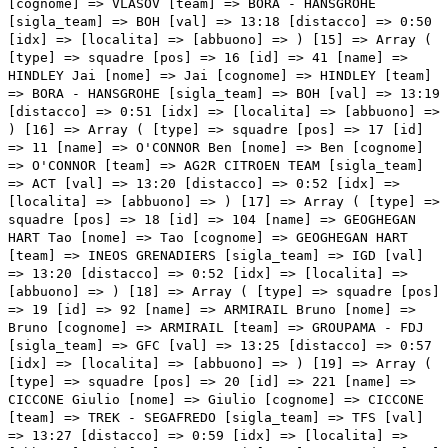
[cognome] => VLASOV [team] => BORA - HANSGROHE
[sigla_team] => BOH [val] => 13:18 [distacco] => 0:50
[idx] => [localita] => [abbuono] => ) [15] => Array (
[type] => squadre [pos] => 16 [id] => 41 [name] =>
HINDLEY Jai [nome] => Jai [cognome] => HINDLEY [team]
=> BORA - HANSGROHE [sigla_team] => BOH [val] => 13:19
[distacco] => 0:51 [idx] => [localita] => [abbuono] =>
) [16] => Array ( [type] => squadre [pos] => 17 [id]
=> 11 [name] => O'CONNOR Ben [nome] => Ben [cognome]
=> O'CONNOR [team] => AG2R CITROEN TEAM [sigla_team]
=> ACT [val] => 13:20 [distacco] => 0:52 [idx] =>
[localita] => [abbuono] => ) [17] => Array ( [type] =>
squadre [pos] => 18 [id] => 104 [name] => GEOGHEGAN
HART Tao [nome] => Tao [cognome] => GEOGHEGAN HART
[team] => INEOS GRENADIERS [sigla_team] => IGD [val]
=> 13:20 [distacco] => 0:52 [idx] => [localita] =>
[abbuono] => ) [18] => Array ( [type] => squadre [pos]
=> 19 [id] => 92 [name] => ARMIRAIL Bruno [nome] =>
Bruno [cognome] => ARMIRAIL [team] => GROUPAMA - FDJ
[sigla_team] => GFC [val] => 13:25 [distacco] => 0:57
[idx] => [localita] => [abbuono] => ) [19] => Array (
[type] => squadre [pos] => 20 [id] => 221 [name] =>
CICCONE Giulio [nome] => Giulio [cognome] => CICCONE
[team] => TREK - SEGAFREDO [sigla_team] => TFS [val]
=> 13:27 [distacco] => 0:59 [idx] => [localita] =>