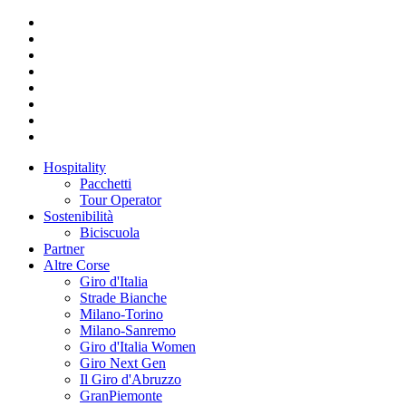
Hospitality
Pacchetti
Tour Operator
Sostenibilità
Biciscuola
Partner
Altre Corse
Giro d'Italia
Strade Bianche
Milano-Torino
Milano-Sanremo
Giro d'Italia Women
Giro Next Gen
Il Giro d'Abruzzo
GranPiemonte