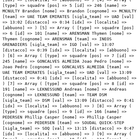
[type] => squadre [pos] => 5 [id] => 246 [name] =>
MCNULTY Brandon [nome] => Brandon [cognome] => MCNULTY
[team] => UAE TEAM EMIRATES [sigla_team] => UAD [val]
=> 13:02 [distacco] => 0:34 [idx] => [localita] =>
[abbuono] => ) [5] => Array ( [type] => squadre [pos]
=> 6 [id] => 101 [name] => ARENSMAN Thymen [nome] =>
Thymen [cognome] => ARENSMAN [team] => INEOS
GRENADIERS [sigla_team] => IGD [val] => 13:07
[distacco] => 0:39 [idx] => [localita] => [abbuono] =>
) [6] => Array ( [type] => squadre [pos] => 7 [id] =>
245 [name] => GONCALVES ALMEIDA Joao Pedro [nome] =>
Joao Pedro [cognome] => GONCALVES ALMEIDA [team] =>
UAE TEAM EMIRATES [sigla_team] => UAD [val] => 13:09
[distacco] => 0:41 [idx] => [localita] => [abbuono] =>
) [7] => Array ( [type] => squadre [pos] => 8 [id] =>
191 [name] => LEKNESSUND Andreas [nome] => Andreas
[cognome] => LEKNESSUND [team] => TEAM DSM
[sigla_team] => DSM [val] => 13:09 [distacco] => 0:41
[idx] => [localita] => [abbuono] => ) [8] => Array (
[type] => squadre [pos] => 9 [id] => 166 [name] =>
PEDERSEN Phillip Casper [nome] => Phillip Casper
[cognome] => PEDERSEN [team] => SOUDAL QUICK-STEP
[sigla_team] => SOQ [val] => 13:15 [distacco] => 0:47
[idx] => [localita] => [abbuono] => ) [9] => Array (