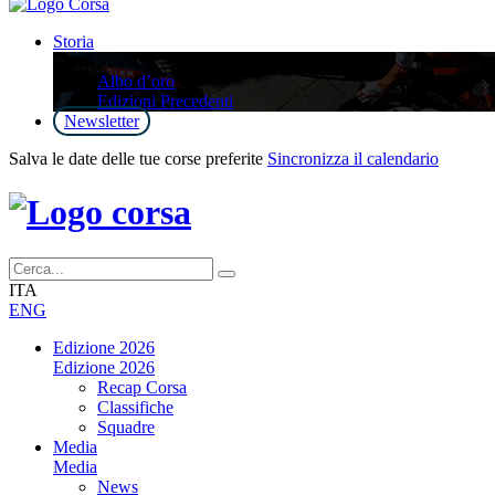
Storia
Storia
Albo d’oro
Edizioni Precedenti
Newsletter
Salva le date delle tue corse preferite
Sincronizza il calendario
ITA
ENG
Edizione 2026
Edizione 2026
Recap Corsa
Classifiche
Squadre
Media
Media
News