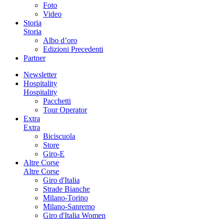
Foto
Video
Storia
Storia
Albo d’oro
Edizioni Precedenti
Partner
Newsletter
Hospitality
Hospitality
Pacchetti
Tour Operator
Extra
Extra
Biciscuola
Store
Giro-E
Altre Corse
Altre Corse
Giro d'Italia
Strade Bianche
Milano-Torino
Milano-Sanremo
Giro d'Italia Women