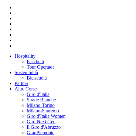
Hospitality
Pacchetti
Tour Operator
Sostenibilità
Biciscuola
Partner
Altre Corse
Giro d'Italia
Strade Bianche
Milano-Torino
Milano-Sanremo
Giro d'Italia Women
Giro Next Gen
Il Giro d'Abruzzo
GranPiemonte