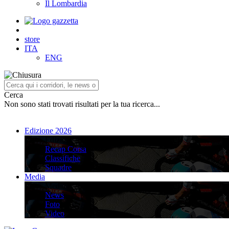
Il Lombardia
store
ITA
ENG
Cerca
Non sono stati trovati risultati per la tua ricerca...
Edizione 2026
Edizione 2026
Recap Corsa
Classifiche
Squadre
Media
Media
News
Foto
Video