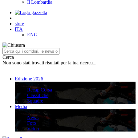
Il Lombardia
store
ITA
ENG
Cerca
Non sono stati trovati risultati per la tua ricerca...
Edizione 2026
Edizione 2026
Recap Corsa
Classifiche
Squadre
Media
Media
News
Foto
Video