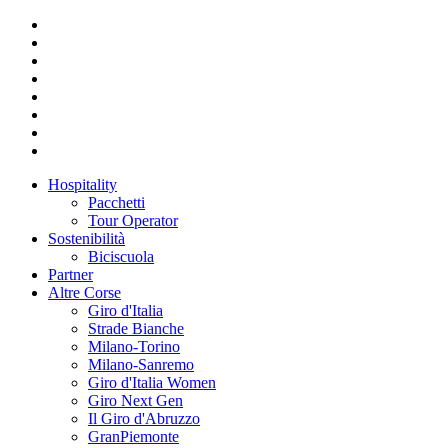
Hospitality
Pacchetti
Tour Operator
Sostenibilità
Biciscuola
Partner
Altre Corse
Giro d'Italia
Strade Bianche
Milano-Torino
Milano-Sanremo
Giro d'Italia Women
Giro Next Gen
Il Giro d'Abruzzo
GranPiemonte