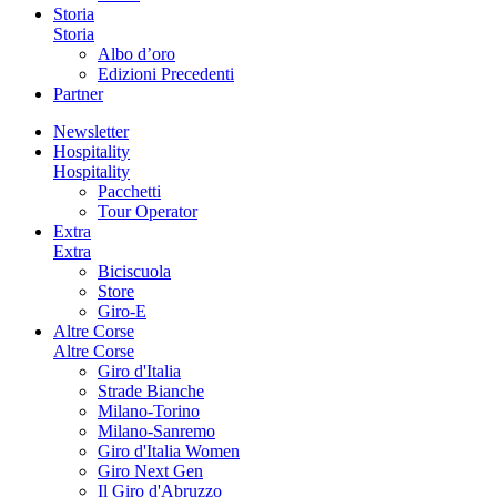
Storia
Storia
Albo d’oro
Edizioni Precedenti
Partner
Newsletter
Hospitality
Hospitality
Pacchetti
Tour Operator
Extra
Extra
Biciscuola
Store
Giro-E
Altre Corse
Altre Corse
Giro d'Italia
Strade Bianche
Milano-Torino
Milano-Sanremo
Giro d'Italia Women
Giro Next Gen
Il Giro d'Abruzzo