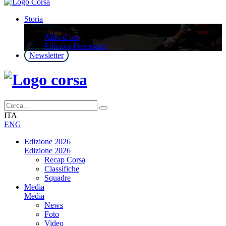
Storia
Storia
Albo d’oro
Edizioni Precedenti
Newsletter
ITA
ENG
Edizione 2026
Edizione 2026
Recap Corsa
Classifiche
Squadre
Media
Media
News
Foto
Video