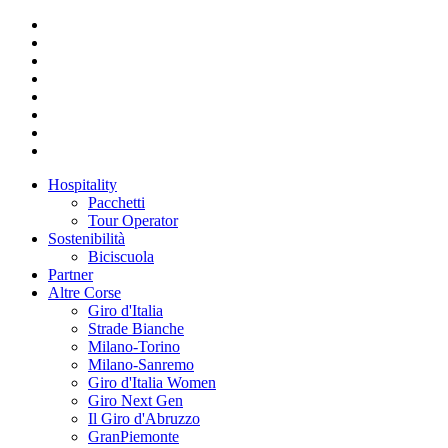
Hospitality
Pacchetti
Tour Operator
Sostenibilità
Biciscuola
Partner
Altre Corse
Giro d'Italia
Strade Bianche
Milano-Torino
Milano-Sanremo
Giro d'Italia Women
Giro Next Gen
Il Giro d'Abruzzo
GranPiemonte