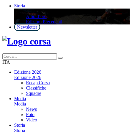
Storia
Storia
Albo d’oro
Edizioni Precedenti
Newsletter
ITA
Edizione 2026
Edizione 2026
Recap Corsa
Classifiche
Squadre
Media
Media
News
Foto
Video
Storia
Storia