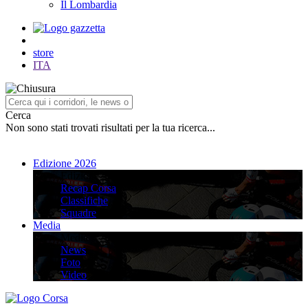
Il Lombardia
store
ITA
Cerca
Non sono stati trovati risultati per la tua ricerca...
Edizione 2026
Edizione 2026
Recap Corsa
Classifiche
Squadre
Media
Media
News
Foto
Video