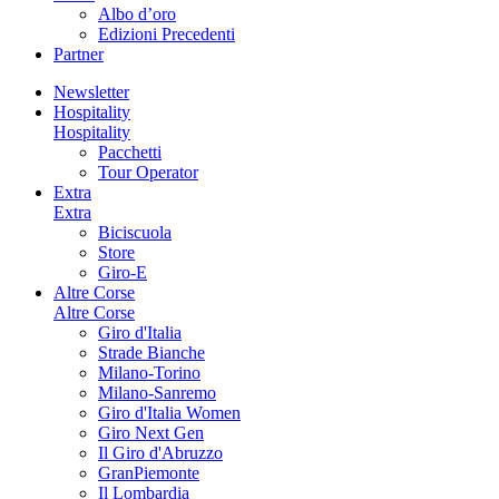
Albo d’oro
Edizioni Precedenti
Partner
Newsletter
Hospitality
Hospitality
Pacchetti
Tour Operator
Extra
Extra
Biciscuola
Store
Giro-E
Altre Corse
Altre Corse
Giro d'Italia
Strade Bianche
Milano-Torino
Milano-Sanremo
Giro d'Italia Women
Giro Next Gen
Il Giro d'Abruzzo
GranPiemonte
Il Lombardia