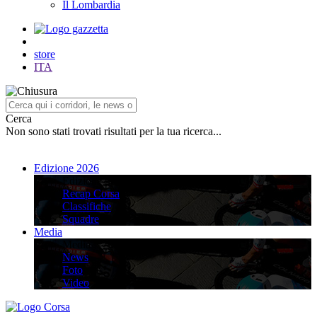
Il Lombardia
store
ITA
Cerca
Non sono stati trovati risultati per la tua ricerca...
Edizione 2026
Edizione 2026
Recap Corsa
Classifiche
Squadre
Media
Media
News
Foto
Video