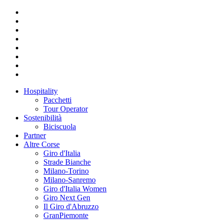
Hospitality
Pacchetti
Tour Operator
Sostenibilità
Biciscuola
Partner
Altre Corse
Giro d'Italia
Strade Bianche
Milano-Torino
Milano-Sanremo
Giro d'Italia Women
Giro Next Gen
Il Giro d'Abruzzo
GranPiemonte