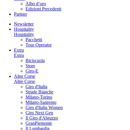
Albo d’oro
Edizioni Precedenti
Partner
Newsletter
Hospitality
Hospitality
Pacchetti
Tour Operator
Extra
Extra
Biciscuola
Store
Giro-E
Altre Corse
Altre Corse
Giro d'Italia
Strade Bianche
Milano-Torino
Milano-Sanremo
Giro d'Italia Women
Giro Next Gen
Il Giro d'Abruzzo
GranPiemonte
Il Lombardia