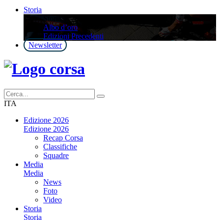
Storia
Storia
Albo d’oro
Edizioni Precedenti
Newsletter
ITA
Edizione 2026
Edizione 2026
Recap Corsa
Classifiche
Squadre
Media
Media
News
Foto
Video
Storia
Storia