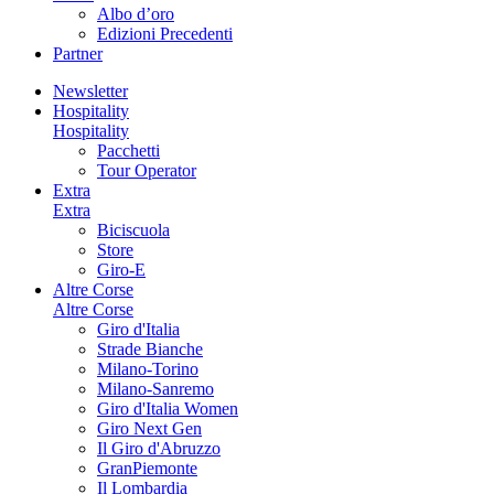
Albo d’oro
Edizioni Precedenti
Partner
Newsletter
Hospitality
Hospitality
Pacchetti
Tour Operator
Extra
Extra
Biciscuola
Store
Giro-E
Altre Corse
Altre Corse
Giro d'Italia
Strade Bianche
Milano-Torino
Milano-Sanremo
Giro d'Italia Women
Giro Next Gen
Il Giro d'Abruzzo
GranPiemonte
Il Lombardia