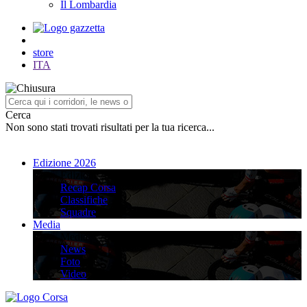
Il Lombardia
store
ITA
Cerca
Non sono stati trovati risultati per la tua ricerca...
Edizione 2026
Edizione 2026
Recap Corsa
Classifiche
Squadre
Media
Media
News
Foto
Video