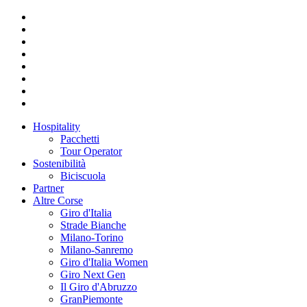
Hospitality
Pacchetti
Tour Operator
Sostenibilità
Biciscuola
Partner
Altre Corse
Giro d'Italia
Strade Bianche
Milano-Torino
Milano-Sanremo
Giro d'Italia Women
Giro Next Gen
Il Giro d'Abruzzo
GranPiemonte