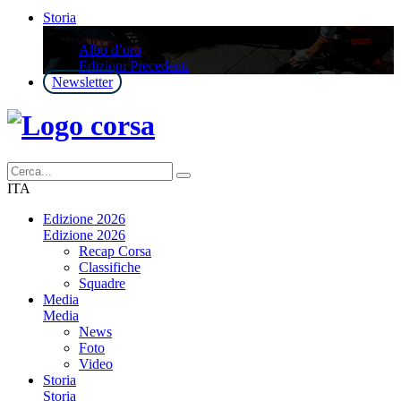
Storia
Storia
Albo d’oro
Edizioni Precedenti
Newsletter
ITA
Edizione 2026
Edizione 2026
Recap Corsa
Classifiche
Squadre
Media
Media
News
Foto
Video
Storia
Storia