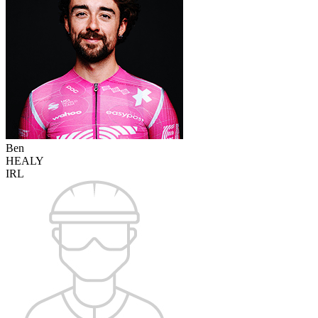
Ben
HEALY
IRL