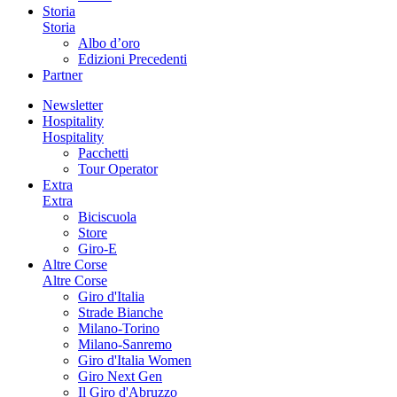
Storia
Storia
Albo d’oro
Edizioni Precedenti
Partner
Newsletter
Hospitality
Hospitality
Pacchetti
Tour Operator
Extra
Extra
Biciscuola
Store
Giro-E
Altre Corse
Altre Corse
Giro d'Italia
Strade Bianche
Milano-Torino
Milano-Sanremo
Giro d'Italia Women
Giro Next Gen
Il Giro d'Abruzzo