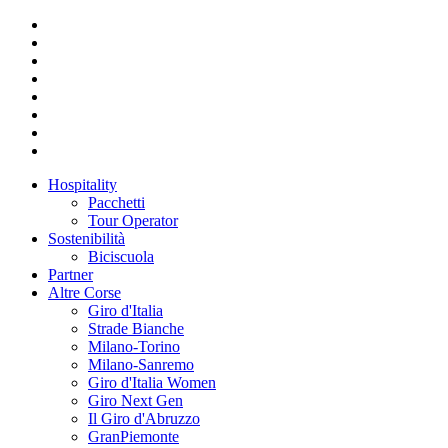
Hospitality
Pacchetti
Tour Operator
Sostenibilità
Biciscuola
Partner
Altre Corse
Giro d'Italia
Strade Bianche
Milano-Torino
Milano-Sanremo
Giro d'Italia Women
Giro Next Gen
Il Giro d'Abruzzo
GranPiemonte