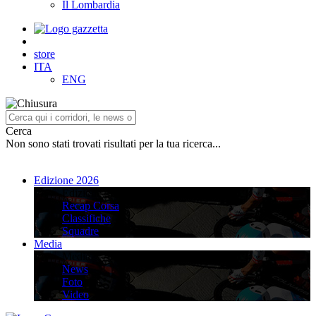
Il Lombardia
store
ITA
ENG
Cerca
Non sono stati trovati risultati per la tua ricerca...
Edizione 2026
Edizione 2026
Recap Corsa
Classifiche
Squadre
Media
Media
News
Foto
Video