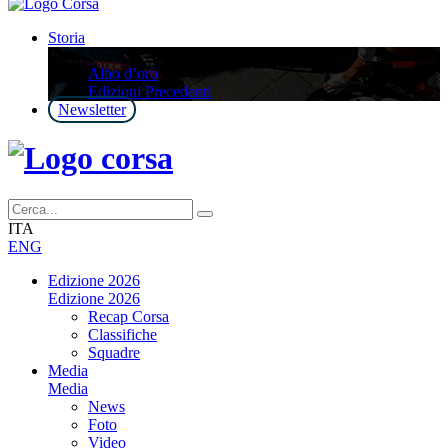
Storia
Storia
Albo d’oro
Edizioni Precedenti
Newsletter
ITA
ENG
Edizione 2026
Edizione 2026
Recap Corsa
Classifiche
Squadre
Media
Media
News
Foto
Video