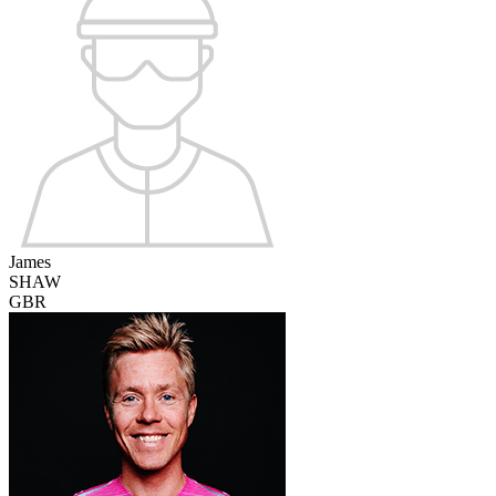
James
SHAW
GBR