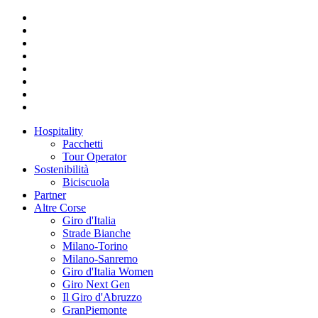
Hospitality
Pacchetti
Tour Operator
Sostenibilità
Biciscuola
Partner
Altre Corse
Giro d'Italia
Strade Bianche
Milano-Torino
Milano-Sanremo
Giro d'Italia Women
Giro Next Gen
Il Giro d'Abruzzo
GranPiemonte