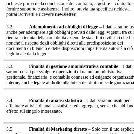
richieste prima della conclusione del contratto, a gestire il contratto 
fornire supporto e assistenza. Inoltre, previa tua specifica richiesta,
potrai iscriverti e ricevere
newsletter.
3.2.
Adempimento ad obblighi di legge
– I dati saranno us
anche per adempiere agli obblighi previsti dalle leggi vigenti, tra cui
rientra la tenuta della contabilità aziendale sia a fini civilistici che fis
nonché il rispetto degli obblighi diretti alla predisposizione dei
documenti di bilancio e delle disposizioni impartite da autorità a ciò
legittimate dalla legge.
3.3.
Finalità di gestione amministrativa contabile
– I dati
saranno usati per svolgere operazioni di natura amministrativa,
gestionale, finanziaria, e contabile connesse ad esigenze organizzati
interne, anche legate al diritto alla tutela dei diritti in sede giudiziaria
3.4.
Finalità di analisi statistica
– I dati saranno usati per
effettuare attività di analisi statistica ed aggregata, senza che abbian
effetto sul singolo interessato.
3.5.
Finalità di Marketing diretto
– Solo con il tuo esplicit