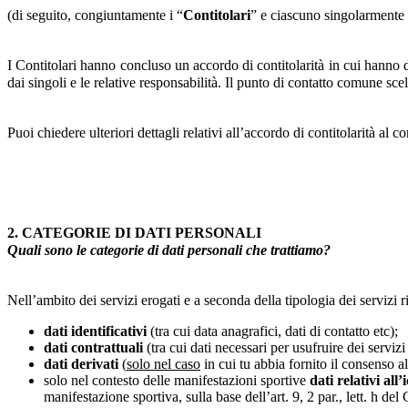
(di seguito, congiuntamente i “
Contitolari
” e ciascuno singolarmente 
I Contitolari hanno concluso un accordo di contitolarità in cui hanno det
dai singoli e le relative responsabilità. Il punto di contatto comune sce
Puoi chiedere ulteriori dettagli relativi all’accordo di contitolarità al co
2. CATEGORIE DI DATI PERSONALI
Quali sono le categorie di dati personali che trattiamo?
Nell’ambito dei servizi erogati e a seconda della tipologia dei servizi r
dati identificativi
(tra cui data anagrafici, dati di contatto etc);
dati contrattuali
(tra cui dati necessari per usufruire dei servizi
dati derivati
(
solo nel caso
in cui tu abbia fornito il consenso all
solo nel contesto delle manifestazioni sportive
dati relativi all
manifestazione sportiva, sulla base dell’art. 9, 2 par., lett. h d