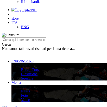
Il Lombardia
store
ITA
ENG
Cerca
Non sono stati trovati risultati per la tua ricerca...
Edizione 2026
Edizione 2026
Recap Corsa
Classifiche
Squadre
Media
Media
News
Foto
Video