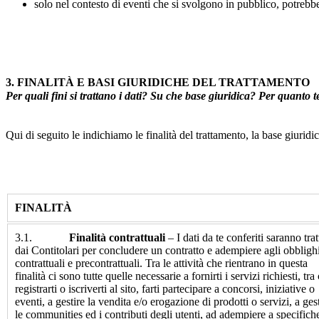
solo nel contesto di eventi che si svolgono in pubblico, potrebbe 
3. FINALITÀ E BASI GIURIDICHE DEL TRATTAMENTO
Per quali fini si trattano i dati? Su che base giuridica? Per quant
Qui di seguito le indichiamo le finalità del trattamento, la base giuridi
FINALITÀ
3.1.
Finalità contrattuali
– I dati da te conferiti saranno trat
dai Contitolari per concludere un contratto e adempiere agli obbligh
contrattuali e precontrattuali. Tra le attività che rientrano in questa
finalità ci sono tutte quelle necessarie a fornirti i servizi richiesti, tra
registrarti o iscriverti al sito, farti partecipare a concorsi, iniziative o
eventi, a gestire la vendita e/o erogazione di prodotti o servizi, a ges
le communities ed i contributi degli utenti, ad adempiere a specifich