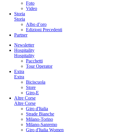
Foto
Video
Storia
Storia
Albo d’oro
Edizioni Precedenti
Partner
Newsletter
Hospitality
Hospitality
Pacchetti
Tour Operator
Extra
Extra
Biciscuola
Store
Giro-E
Altre Corse
Altre Corse
Giro d'Italia
Strade Bianche
Milano-Torino
Milano-Sanremo
Giro d'Italia Women