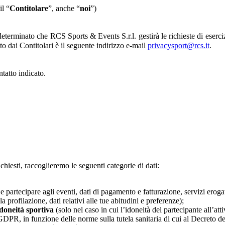
il “
Contitolare
”, anche “
noi
”)
erminato che RCS Sports & Events S.r.l. gestirà le richieste di esercizio 
lto dai Contitolari è il seguente indirizzo e-mail
privacysport@rcs.it
.
ntatto indicato.
ichiesti, raccoglieremo le seguenti categorie di dati:
 e partecipare agli eventi, dati di pagamento e fatturazione, servizi erogati
a profilazione, dati relativi alle tue abitudini e preferenze);
’idoneità sportiva
(solo nel caso in cui l’idoneità del partecipante all’atti
el GDPR, in funzione delle norme sulla tutela sanitaria di cui al Decreto d