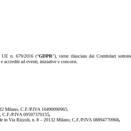
to UE n. 679/2016 (“
GDPR
”), viene rilasciata dai Contitolari sottoi
e accrediti ad eventi, iniziative e concorsi.
0132 Milano, C.F./P.IVA 10490090965,
no, C.F./P.IVA 09597370155
,
sede in Via Rizzoli, n. 8 – 20132 Milano, C.F./P.IVA 08894770968
,