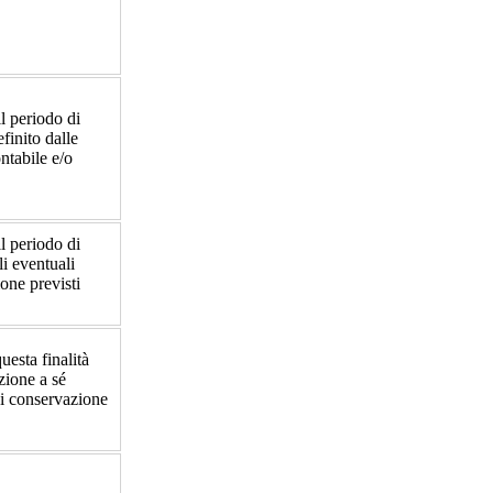
il periodo di
finito dalle
ontabile e/o
il periodo di
li eventuali
ione previsti
questa finalità
zione a sé
di conservazione