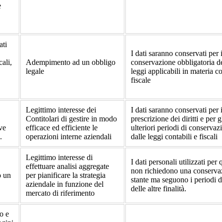
e
ati
I dati saranno conservati per 
cali,
Adempimento ad un obbligo
conservazione obbligatoria de
legale
leggi applicabili in materia c
fiscale
Legittimo interesse dei
I dati saranno conservati per 
Contitolari di gestire in modo
prescrizione dei diritti e per g
ve
efficace ed efficiente le
ulteriori periodi di conservaz
.
operazioni interne aziendali
dalle leggi contabili e fiscali
Legittimo interesse di
I dati personali utilizzati per 
effettuare analisi aggregate
non richiedono una conserva
o un
per pianificare la strategia
stante ma seguono i periodi 
aziendale in funzione del
delle altre finalità.
mercato di riferimento
o e