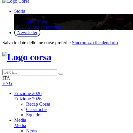
Storia
Storia
Albo d’oro
Edizioni Precedenti
Newsletter
Salva le date delle tue corse preferite
Sincronizza il calendario
ITA
ENG
Edizione 2026
Edizione 2026
Recap Corsa
Classifiche
Squadre
Media
Media
News