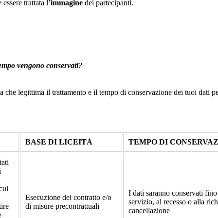
essere trattata l’
immagine
dei partecipanti.
o tempo vengono conservati?
ca che legittima il trattamento e il tempo di conservazione dei tuoi dati p
BASE DI LICEITÀ
TEMPO DI CONSERVA
tati
i
 cui
I dati saranno conservati fino
Esecuzione del contratto e/o
servizio, al recesso o alla rich
tire
di misure precontrattuali
cancellazione
e