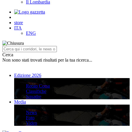
Il Lombardia
store
ITA
ENG
Cerca
Non sono stati trovati risultati per la tua ricerca...
Edizione 2026
Edizione 2026
Recap Corsa
Classifiche
Squadre
Media
Media
News
Foto
Video