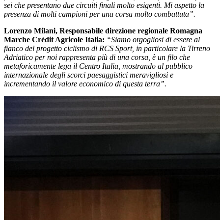
sei che presentano due circuiti finali molto esigenti. Mi aspetto la
presenza di molti campioni per una corsa molto combattuta”.
Lorenzo Milani, Responsabile direzione regionale Romagna
Marche Crédit Agricole Italia:
“
Siamo orgogliosi di essere al
fianco del progetto ciclismo di RCS Sport, in particolare la Tirreno
Adriatico per noi rappresenta più di una corsa, è un filo che
metaforicamente lega il Centro Italia, mostrando al pubblico
internazionale degli scorci paesaggistici meravigliosi e
incrementando il valore economico di questa terra”.