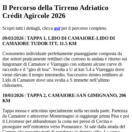
Il Percorso della Tirreno Adriatico
Crédit Agircole 2026
Scopri tutti i dettagli, clicca
qui
per il percorso completo.
09/03/2026
|
TAPPA 1, LIDO DI CAMAIORE-LIDO DI
CAMAIORE TUDOR ITT, 11.5 KM
Cronometro individuale perfettamente pianeggiante composta da
due settori praticamente rettilinei che corrono in andata e ritorno sui
lungomare di Camaiore e Viareggio con soltanto alcune curve di
raccordo e il “giro di boa”. Svolta a U al km 5.4 a Viareggio dove
viene rilevato il tempo intermedio. Successivo rientro rettilineo al
Lido di Camaiore dove una svolta a S immette nell’ultimo
chilometro.
10/03/2026
|
TAPPA 2, CAMAIORE-SAN GIMIGNANO, 206
KM
Tappa mossa e articolata specialmente nella seconda parte. Partenza
da Camaiore e attraverso Montemagno si raggiunge prima Pisa e poi
il Livornese per abbandonare la costa nei pressi di Cecina e
proseguire nell’entroterra verso Pomarance. Si sale dalla strada del
Cerreto che presenta tratti di pendenza in doppia cifra. La corsa