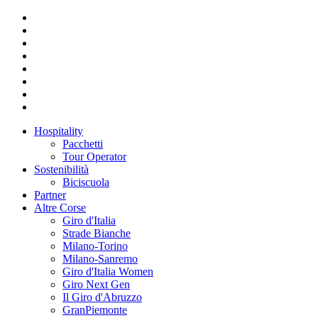
Hospitality
Pacchetti
Tour Operator
Sostenibilità
Biciscuola
Partner
Altre Corse
Giro d'Italia
Strade Bianche
Milano-Torino
Milano-Sanremo
Giro d'Italia Women
Giro Next Gen
Il Giro d'Abruzzo
GranPiemonte