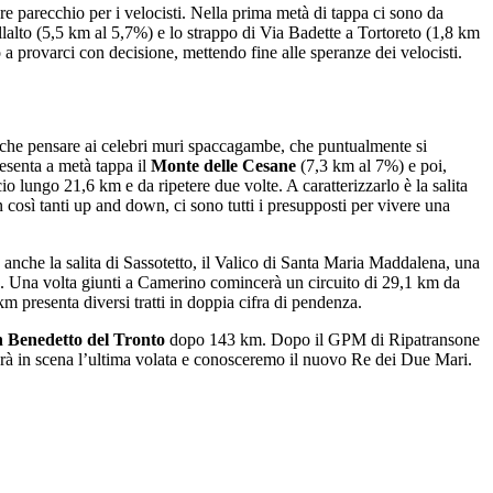
e parecchio per i velocisti. Nella prima metà di tappa ci sono da
ellalto (5,5 km al 5,7%) e lo strappo di Via Badette a Tortoreto (1,8 km
 a provarci con decisione, mettendo fine alle speranze dei velocisti.
ro che pensare ai celebri muri spaccagambe, che puntualmente si
esenta a metà tappa il
Monte delle Cesane
(7,3 km al 7%) e poi,
o lungo 21,6 km e da ripetere due volte. A caratterizzarlo è la salita
così tanti up and down, ci sono tutti i presupposti per vivere una
anche la salita di Sassotetto, il Valico di Santa Maria Maddalena, una
ga. Una volta giunti a Camerino comincerà un circuito di 29,1 km da
 km presenta diversi tratti in doppia cifra di pendenza.
 Benedetto del Tronto
dopo 143 km. Dopo il GPM di Ripatransone
andrà in scena l’ultima volata e conosceremo il nuovo Re dei Due Mari.