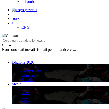
Il Lombardia
store
ITA
ENG
Cerca
Non sono stati trovati risultati per la tua ricerca...
Edizione 2026
Edizione 2026
Recap Corsa
Classifiche
Squadre
Media
Media
News
Foto
Video