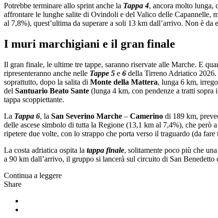
Potrebbe terminare allo sprint anche la
Tappa 4
, ancora molto lunga,
affrontare le lunghe salite di Ovindoli e del Valico delle Capannelle, 
al 7,8%), quest’ultima da superare a soli 13 km dall’arrivo. Non è da e
I muri marchigiani e il gran finale
Il gran finale, le ultime tre tappe, saranno riservate alle Marche. E q
ripresenteranno anche nelle
Tappe 5
e
6
della Tirreno Adriatico 2026.
soprattutto, dopo la salita di
Monte della Mattera
, lunga 6 km, irrego
del
Santuario Beato Sante
(lunga 4 km, con pendenze a tratti sopra i
tappa scoppiettante.
La
Tappa 6
, la
San Severino Marche
–
Camerino
di 189 km, prevede
delle ascese simbolo di tutta la Regione (13,1 km al 7,4%), che però 
ripetere due volte, con lo strappo che porta verso il traguardo (da fare 
La costa adriatica ospita la
tappa finale
, solitamente poco più che una
a 90 km dall’arrivo, il gruppo si lancerà sul circuito di San Benedett
Continua a leggere
Share