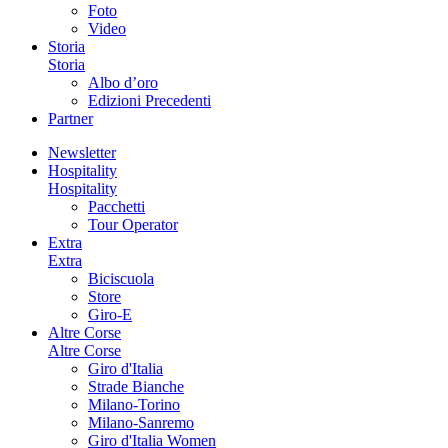
Foto
Video
Storia
Storia
Albo d’oro
Edizioni Precedenti
Partner
Newsletter
Hospitality
Hospitality
Pacchetti
Tour Operator
Extra
Extra
Biciscuola
Store
Giro-E
Altre Corse
Altre Corse
Giro d'Italia
Strade Bianche
Milano-Torino
Milano-Sanremo
Giro d'Italia Women