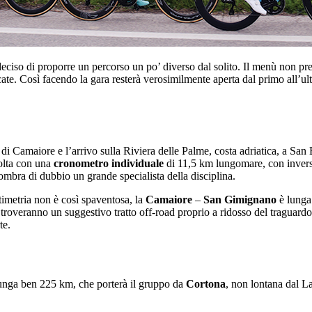
ciso di proporre un percorso un po’ diverso dal solito. Il menù non preve
te. Così facendo la gara resterà verosimilmente aperta dal primo all’ult
di Camaiore e l’arrivo sulla Riviera delle Palme, costa adriatica, a San
olta con una
cronometro individuale
di 11,5 km lungomare, con invers
mbra di dubbio un grande specialista della disciplina.
timetria non è così spaventosa, la
Camaiore
–
San Gimignano
è lunga
si troveranno un suggestivo tratto off-road proprio a ridosso del traguardo
te.
lunga ben 225 km, che porterà il gruppo da
Cortona
, non lontana dal 