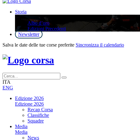
Storia
Storia
Albo d’oro
Edizioni Precedenti
Newsletter
Salva le date delle tue corse preferite
Sincronizza il calendario
ITA
ENG
Edizione 2026
Edizione 2026
Recap Corsa
Classifiche
Squadre
Media
Media
News