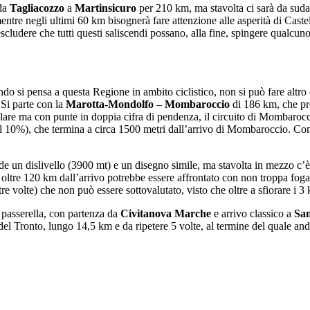
 da
Tagliacozzo
a
Martinsicuro
per 210 km, ma stavolta ci sarà da sudar
mentre negli ultimi 60 km bisognerà fare attenzione alle asperità di Cast
scludere che tutti questi saliscendi possano, alla fine, spingere qualcuno
uando si pensa a questa Regione in ambito ciclistico, non si può fare alt
 Si parte con la
Marotta-Mondolfo
–
Mombaroccio
di 186 km, che pr
lare ma con punte in doppia cifra di pendenza, il circuito di Mombarocci
l 10%), che termina a circa 1500 metri dall’arrivo di Mombaroccio. Con 
 un dislivello (3900 mt) e un disegno simile, ma stavolta in mezzo c’è 
a oltre 120 km dall’arrivo potrebbe essere affrontato con non troppa fo
tre volte) che non può essere sottovalutato, visto che oltre a sfiorare i 3
 passerella, con partenza da
Civitanova Marche
e arrivo classico a
San
o del Tronto, lungo 14,5 km e da ripetere 5 volte, al termine del quale 