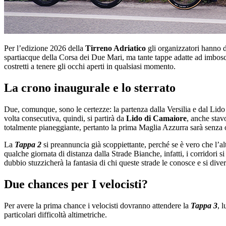
Per l’edizione 2026 della
Tirreno Adriatico
gli organizzatori hanno de
spartiacque della Corsa dei Due Mari, ma tante tappe adatte ad imbosca
costretti a tenere gli occhi aperti in qualsiasi momento.
La crono inaugurale e lo sterrato
Due, comunque, sono le certezze: la partenza dalla Versilia e dal Lido 
volta consecutiva, quindi, si partirà da
Lido di Camaiore
, anche stav
totalmente pianeggiante, pertanto la prima Maglia Azzurra sarà senza o
La
Tappa 2
si preannuncia già scoppiettante, perché se è vero che l’al
qualche giornata di distanza dalla Strade Bianche, infatti, i corridori 
dubbio stuzzicherà la fantasia di chi queste strade le conosce e si diver
Due chances per I velocisti?
Per avere la prima chance i velocisti dovranno attendere la
Tappa 3
, 
particolari difficoltà altimetriche.