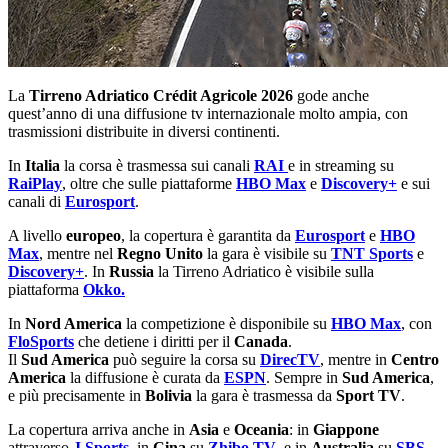
La
Tirreno Adriatico Crédit Agricole 2026
gode anche
quest’anno di una diffusione tv internazionale molto ampia, con
trasmissioni distribuite in diversi continenti.
In
Italia
la corsa è trasmessa sui canali
RAI
e in streaming su
RaiPlay
, oltre che sulle piattaforme
HBO Max
e
Discovery+
e sui
canali di
Eurosport
.
A livello
europeo
, la copertura è garantita da
Eurosport
e
HBO
Max
, mentre nel
Regno Unito
la gara è visibile su
TNT
Sports
e
Discovery+
. In
Russia
la Tirreno Adriatico è visibile sulla
piattaforma
Okko.
In
Nord America
la competizione è disponibile su
HBO Max
, con
FloSports
che detiene i diritti per il
Canada
.
Il
Sud America
può seguire la corsa su
DirecTV
, mentre in
Centro
America
la diffusione è curata da
ESPN
. Sempre in
Sud America
,
e più precisamente in
Bolivia
la gara è trasmessa da
Sport TV
.
La copertura arriva anche in
Asia
e
Oceania
: in
Giappone
attraverso
J Sports
, in
Cina
su
Zhibo TV
, e in
Australia
su
SBS
.