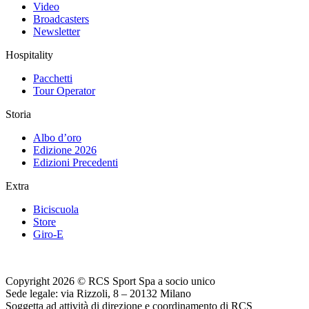
Video
Broadcasters
Newsletter
Hospitality
Pacchetti
Tour Operator
Storia
Albo d’oro
Edizione 2026
Edizioni Precedenti
Extra
Biciscuola
Store
Giro-E
Copyright 2026 © RCS Sport Spa a socio unico
Sede legale: via Rizzoli, 8 – 20132 Milano
Soggetta ad attività di direzione e coordinamento di RCS