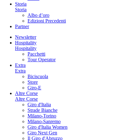
Storia
Storia
Albo d’oro
Edizioni Precedenti
Partner
Newsletter
Hospitality
Hospitality
Pacchetti
Tour Operator
Extra
Extra
Biciscuola
Store
Giro-E
Altre Corse
Altre Corse
Giro d'Italia
Strade Bianche
Milano-Torino
Milano-Sanremo
Giro d'Italia Women
Giro Next Gen
Il Giro d'Abruzzo