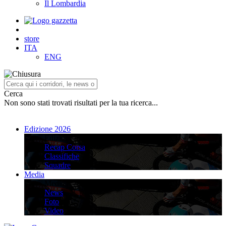
Il Lombardia
store
ITA
ENG
Cerca
Non sono stati trovati risultati per la tua ricerca...
Edizione 2026
Edizione 2026
Recap Corsa
Classifiche
Squadre
Media
Media
News
Foto
Video