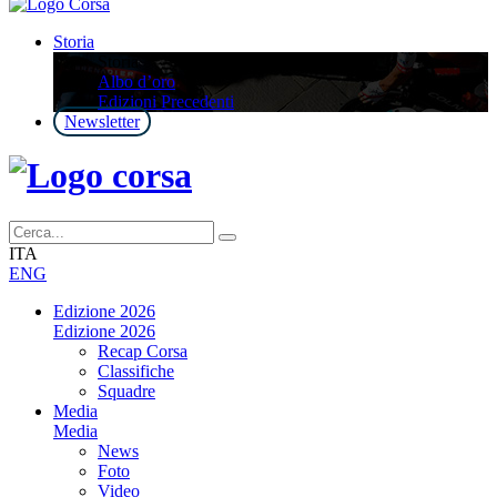
Storia
Storia
Albo d’oro
Edizioni Precedenti
Newsletter
ITA
ENG
Edizione 2026
Edizione 2026
Recap Corsa
Classifiche
Squadre
Media
Media
News
Foto
Video