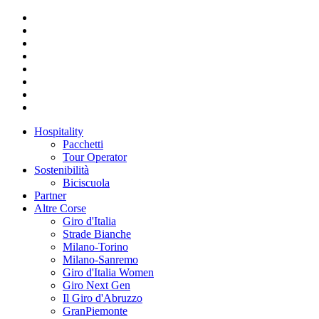
Hospitality
Pacchetti
Tour Operator
Sostenibilità
Biciscuola
Partner
Altre Corse
Giro d'Italia
Strade Bianche
Milano-Torino
Milano-Sanremo
Giro d'Italia Women
Giro Next Gen
Il Giro d'Abruzzo
GranPiemonte