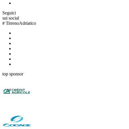
Seguici
sui social
#
TirrenoAdriatico
top sponsor