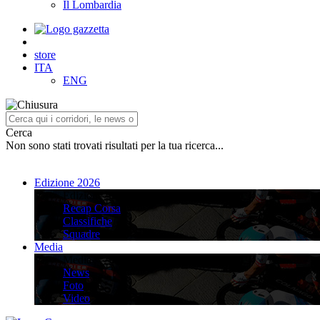
Il Lombardia
store
ITA
ENG
Cerca
Non sono stati trovati risultati per la tua ricerca...
Edizione 2026
Edizione 2026
Recap Corsa
Classifiche
Squadre
Media
Media
News
Foto
Video