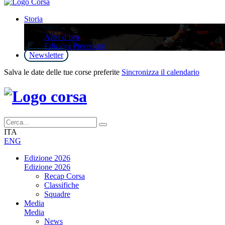
Storia
Storia
Albo d’oro
Edizioni Precedenti
Newsletter
Salva le date delle tue corse preferite
Sincronizza il calendario
ITA
ENG
Edizione 2026
Edizione 2026
Recap Corsa
Classifiche
Squadre
Media
Media
News