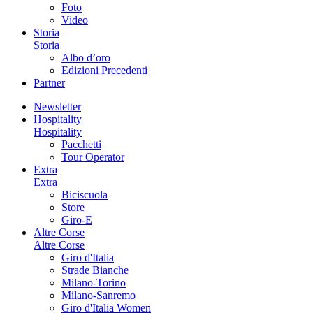
Foto
Video
Storia
Storia
Albo d’oro
Edizioni Precedenti
Partner
Newsletter
Hospitality
Hospitality
Pacchetti
Tour Operator
Extra
Extra
Biciscuola
Store
Giro-E
Altre Corse
Altre Corse
Giro d'Italia
Strade Bianche
Milano-Torino
Milano-Sanremo
Giro d'Italia Women