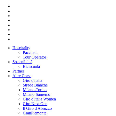
Hospitality
Pacchetti
Tour Operator
Sostenibilità
Biciscuola
Partner
Altre Corse
Giro d'Italia
Strade Bianche
Milano-Torino
Milano-Sanremo
Giro d'Italia Women
Giro Next Gen
Il Giro d'Abruzzo
GranPiemonte