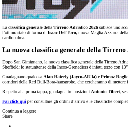
La
classifica generale
della
Tirreno Adriatico 2026
subisce uno sco
l’ottimo stato di forma di
Isaac Del Toro
, nuova Maglia Azzurra della
cardiopalma.
La nuova classifica generale della Tirreno
Dopo San Gimignano, la nuova classifica generale della Tirreno Adria
Sheffield: lo statunitense della Ineos-Grenadiers è infatti terzo con 13
Guadagnano qualcosa
Alan Haterly (Jayco-AlUla) e Primoz Rogli
corridori della Red Bull-Bora-hansgrohe, che cercheranno di mettere i
Rispetto alla prima tappa, guadagna tre posizioni
Antonio Tiberi
, se
Fai click qui
per consultare gli ordini d’arrivo e le classifiche complet
Continua a leggere
Share