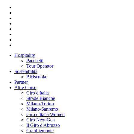
Hospitality
Pacchetti
Tour Operator
Sostenibilità
Biciscuola
Partner
Altre Corse
Giro d'Italia
Strade Bianche
Milano-Torino
Milano-Sanremo
Giro d'Italia Women
Giro Next Gen
Il Giro d'Abruzzo
GranPiemonte