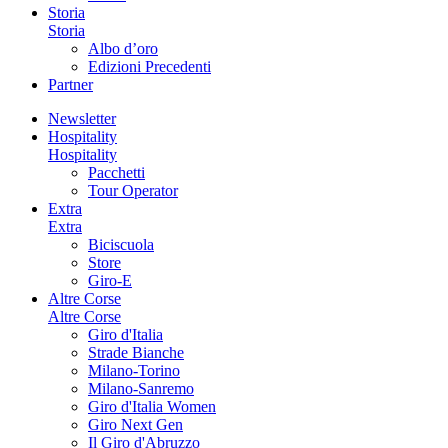
Storia
Storia
Albo d’oro
Edizioni Precedenti
Partner
Newsletter
Hospitality
Hospitality
Pacchetti
Tour Operator
Extra
Extra
Biciscuola
Store
Giro-E
Altre Corse
Altre Corse
Giro d'Italia
Strade Bianche
Milano-Torino
Milano-Sanremo
Giro d'Italia Women
Giro Next Gen
Il Giro d'Abruzzo