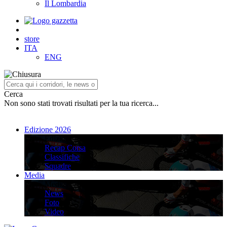
Il Lombardia
store
ITA
ENG
Cerca
Non sono stati trovati risultati per la tua ricerca...
Edizione 2026
Edizione 2026
Recap Corsa
Classifiche
Squadre
Media
Media
News
Foto
Video