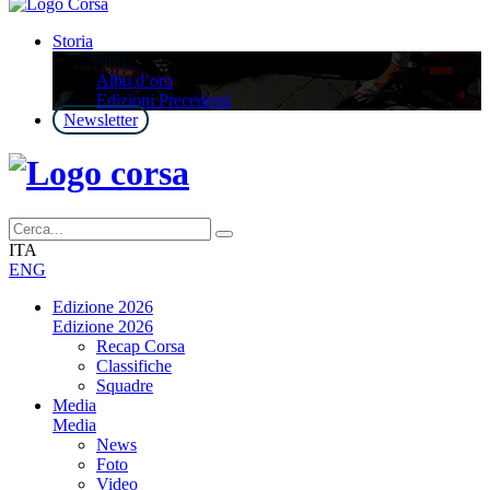
Storia
Storia
Albo d’oro
Edizioni Precedenti
Newsletter
ITA
ENG
Edizione 2026
Edizione 2026
Recap Corsa
Classifiche
Squadre
Media
Media
News
Foto
Video