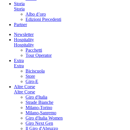
Storia
Storia
Albo d’oro
Edizioni Precedenti
Partner
Newsletter
Hospitality
Hospitality
Pacchetti
Tour Operator
Extra
Extra
Biciscuola
Store
Giro-E
Altre Corse
Altre Corse
Giro d'Italia
Strade Bianche
Milano-Torino
Milano-Sanremo
Giro d'Italia Women
Giro Next Gen
Il Giro d'Abruzzo