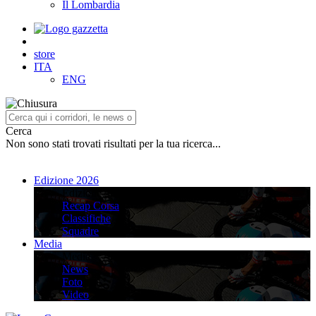
Il Lombardia
store
ITA
ENG
Cerca
Non sono stati trovati risultati per la tua ricerca...
Edizione 2026
Edizione 2026
Recap Corsa
Classifiche
Squadre
Media
Media
News
Foto
Video