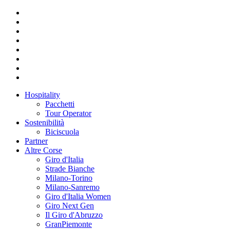
Hospitality
Pacchetti
Tour Operator
Sostenibilità
Biciscuola
Partner
Altre Corse
Giro d'Italia
Strade Bianche
Milano-Torino
Milano-Sanremo
Giro d'Italia Women
Giro Next Gen
Il Giro d'Abruzzo
GranPiemonte