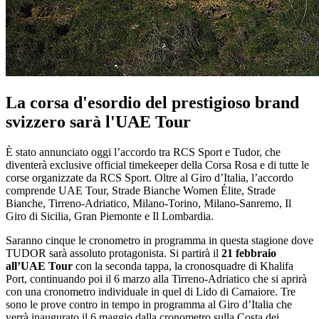
La corsa d'esordio del prestigioso brand
svizzero sarà l'UAE Tour
È stato annunciato oggi l’accordo tra RCS Sport e Tudor, che
diventerà exclusive official timekeeper della Corsa Rosa e di tutte le
corse organizzate da RCS Sport. Oltre al Giro d’Italia, l’accordo
comprende UAE Tour, Strade Bianche Women Élite, Strade
Bianche, Tirreno-Adriatico, Milano-Torino, Milano-Sanremo, Il
Giro di Sicilia, Gran Piemonte e Il Lombardia.
Saranno cinque le cronometro in programma in questa stagione dove
TUDOR sarà assoluto protagonista. Si partirà il
21 febbraio
all’UAE Tour
con la seconda tappa, la cronosquadre di Khalifa
Port, continuando poi il 6 marzo alla Tirreno-Adriatico che si aprirà
con una cronometro individuale in quel di Lido di Camaiore. Tre
sono le prove contro in tempo in programma al Giro d’Italia che
verrà inaugurato il 6 maggio dalla cronometro sulla Costa dei