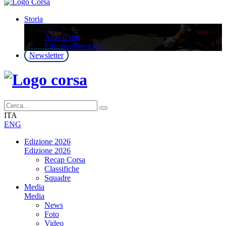
Storia
Storia
Albo d’oro
Edizioni Precedenti
Newsletter
ITA
ENG
Edizione 2026
Edizione 2026
Recap Corsa
Classifiche
Squadre
Media
Media
News
Foto
Video