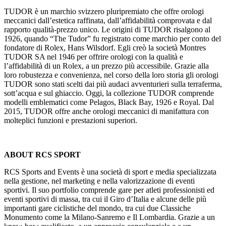
TUDOR è un marchio svizzero pluripremiato che offre orologi
meccanici dall’estetica raffinata, dall’affidabilità comprovata e dal
rapporto qualità-prezzo unico. Le origini di TUDOR risalgono al
1926, quando “The Tudor” fu registrato come marchio per conto del
fondatore di Rolex, Hans Wilsdorf. Egli creò la società Montres
TUDOR SA nel 1946 per offrire orologi con la qualità e
l’affidabilità di un Rolex, a un prezzo più accessibile. Grazie alla
loro robustezza e convenienza, nel corso della loro storia gli orologi
TUDOR sono stati scelti dai più audaci avventurieri sulla terraferma,
sott’acqua e sul ghiaccio. Oggi, la collezione TUDOR comprende
modelli emblematici come Pelagos, Black Bay, 1926 e Royal. Dal
2015, TUDOR offre anche orologi meccanici di manifattura con
molteplici funzioni e prestazioni superiori.
ABOUT RCS SPORT
RCS Sports and Events è una società di sport e media specializzata
nella gestione, nel marketing e nella valorizzazione di eventi
sportivi. Il suo portfolio comprende gare per atleti professionisti ed
eventi sportivi di massa, tra cui il Giro d’Italia e alcune delle più
importanti gare ciclistiche del mondo, tra cui due Classiche
Monumento come la Milano-Sanremo e Il Lombardia. Grazie a un