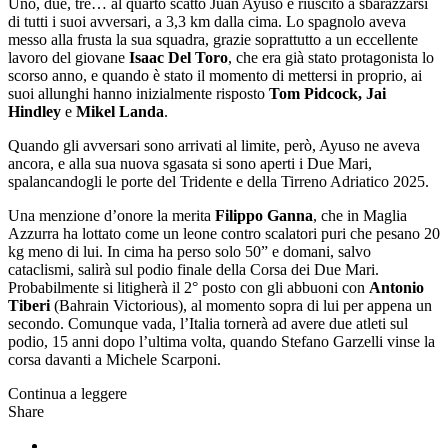
Uno, due, tre… al quarto scatto Juan Ayuso è riuscito a sbarazzarsi
di tutti i suoi avversari, a 3,3 km dalla cima. Lo spagnolo aveva
messo alla frusta la sua squadra, grazie soprattutto a un eccellente
lavoro del giovane
Isaac Del Toro
, che era già stato protagonista lo
scorso anno, e quando è stato il momento di mettersi in proprio, ai
suoi allunghi hanno inizialmente risposto
Tom Pidcock, Jai
Hindley
e
Mikel Landa
.
Quando gli avversari sono arrivati al limite, però, Ayuso ne aveva
ancora, e alla sua nuova sgasata si sono aperti i Due Mari,
spalancandogli le porte del Tridente e della Tirreno Adriatico 2025.
Una menzione d’onore la merita
Filippo Ganna
, che in Maglia
Azzurra ha lottato come un leone contro scalatori puri che pesano 20
kg meno di lui. In cima ha perso solo 50” e domani, salvo
cataclismi, salirà sul podio finale della Corsa dei Due Mari.
Probabilmente si litigherà il 2° posto con gli abbuoni con
Antonio
Tiberi
(Bahrain Victorious), al momento sopra di lui per appena un
secondo. Comunque vada, l’Italia tornerà ad avere due atleti sul
podio, 15 anni dopo l’ultima volta, quando Stefano Garzelli vinse la
corsa davanti a Michele Scarponi.
Continua a leggere
Share