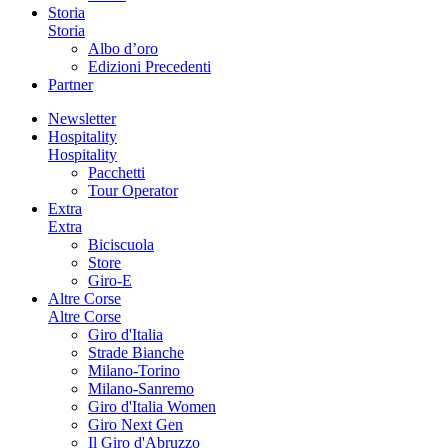
Storia
Storia
Albo d’oro
Edizioni Precedenti
Partner
Newsletter
Hospitality
Hospitality
Pacchetti
Tour Operator
Extra
Extra
Biciscuola
Store
Giro-E
Altre Corse
Altre Corse
Giro d'Italia
Strade Bianche
Milano-Torino
Milano-Sanremo
Giro d'Italia Women
Giro Next Gen
Il Giro d'Abruzzo