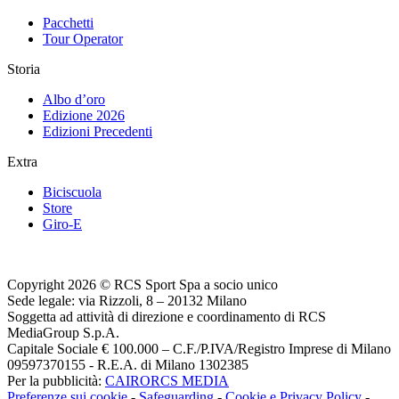
Pacchetti
Tour Operator
Storia
Albo d’oro
Edizione 2026
Edizioni Precedenti
Extra
Biciscuola
Store
Giro-E
Copyright 2026 © RCS Sport Spa a socio unico
Sede legale: via Rizzoli, 8 – 20132 Milano
Soggetta ad attività di direzione e coordinamento di RCS
MediaGroup S.p.A.
Capitale Sociale € 100.000 – C.F./P.IVA/Registro Imprese di Milano
09597370155 - R.E.A. di Milano 1302385
Per la pubblicità:
CAIRORCS MEDIA
Preferenze sui cookie
-
Safeguarding
-
Cookie e Privacy Policy
-