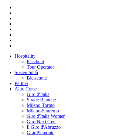
Hospitality
Pacchetti
Tour Operator
Sostenibilità
Biciscuola
Partner
Altre Corse
Giro d'Italia
Strade Bianche
Milano-Torino
Milano-Sanremo
Giro d'Italia Women
Giro Next Gen
Il Giro d'Abruzzo
GranPiemonte