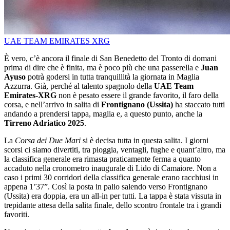
UAE TEAM EMIRATES XRG
È vero, c’è ancora il finale di San Benedetto del Tronto di domani
prima di dire che è finita, ma è poco più che una passerella e
Juan
Ayuso
potrà godersi in tutta tranquillità la giornata in Maglia
Azzurra. Già, perché al talento spagnolo della
UAE Team
Emirates-XRG
non è pesato essere il grande favorito, il faro della
corsa, e nell’arrivo in salita di
Frontignano (Ussita)
ha staccato tutti
andando a prendersi tappa, maglia e, a questo punto, anche la
Tirreno Adriatico 2025
.
La
Corsa dei Due Mari
si è decisa tutta in questa salita. I giorni
scorsi ci siamo divertiti, tra pioggia, ventagli, fughe e quant’altro, ma
la classifica generale era rimasta praticamente ferma a quanto
accaduto nella cronometro inaugurale di Lido di Camaiore. Non a
caso i primi 30 corridori della classifica generale erano racchiusi in
appena 1’37”. Così la posta in palio salendo verso Frontignano
(Ussita) era doppia, era un all-in per tutti. La tappa è stata vissuta in
trepidante attesa della salita finale, dello scontro frontale tra i grandi
favoriti.