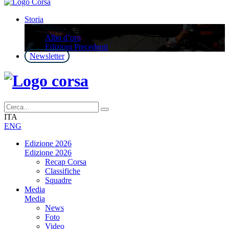
Storia
Storia
Albo d’oro
Edizioni Precedenti
Newsletter
ITA
ENG
Edizione 2026
Edizione 2026
Recap Corsa
Classifiche
Squadre
Media
Media
News
Foto
Video