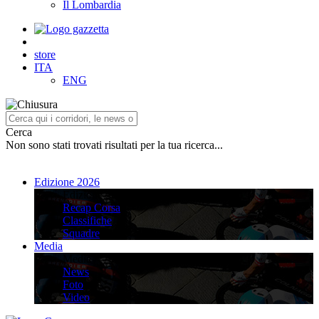
Il Lombardia
store
ITA
ENG
Cerca
Non sono stati trovati risultati per la tua ricerca...
Edizione 2026
Edizione 2026
Recap Corsa
Classifiche
Squadre
Media
Media
News
Foto
Video