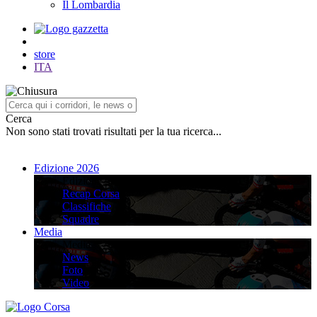
Il Lombardia
store
ITA
Cerca
Non sono stati trovati risultati per la tua ricerca...
Edizione 2026
Edizione 2026
Recap Corsa
Classifiche
Squadre
Media
Media
News
Foto
Video