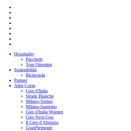
Hospitality
Pacchetti
Tour Operator
Sostenibilità
Biciscuola
Partner
Altre Corse
Giro d'Italia
Strade Bianche
Milano-Torino
Milano-Sanremo
Giro d'Italia Women
Giro Next Gen
Il Giro d'Abruzzo
GranPiemonte