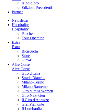
Albo d’oro
Edizioni Precedenti
Partner
Newsletter
Hospitality
Hospitality
Pacchetti
Tour Operator
Extra
Extra
Biciscuola
Store
Giro-E
Altre Corse
Altre Corse
Giro d'Italia
Strade Bianche
Milano-Torino
Milano-Sanremo
Giro d'Italia Women
Giro Next Gen
Il Giro d'Abruzzo
GranPiemonte
Il Lombardia