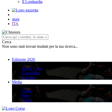
Il Lombardia
store
ITA
Cerca
Non sono stati trovati risultati per la tua ricerca...
Edizione 2026
Edizione 2026
Recap Corsa
Classifiche
Squadre
Media
Media
News
Foto
Video