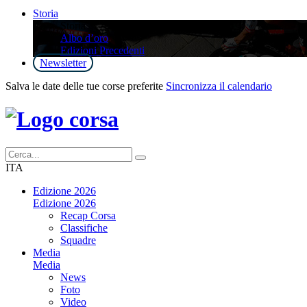
Storia
Storia
Albo d’oro
Edizioni Precedenti
Newsletter
Salva le date delle tue corse preferite
Sincronizza il calendario
ITA
Edizione 2026
Edizione 2026
Recap Corsa
Classifiche
Squadre
Media
Media
News
Foto
Video