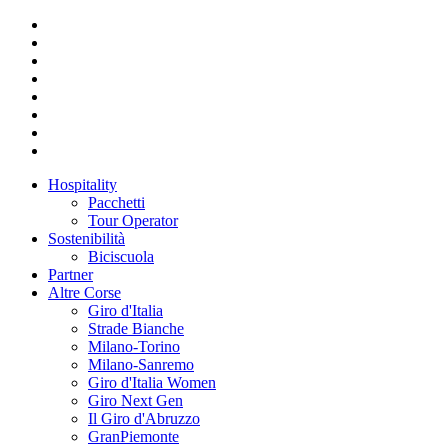
Hospitality
Pacchetti
Tour Operator
Sostenibilità
Biciscuola
Partner
Altre Corse
Giro d'Italia
Strade Bianche
Milano-Torino
Milano-Sanremo
Giro d'Italia Women
Giro Next Gen
Il Giro d'Abruzzo
GranPiemonte