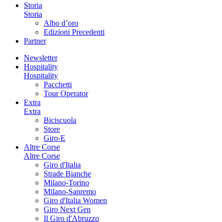
Storia
Storia
Albo d’oro
Edizioni Precedenti
Partner
Newsletter
Hospitality
Hospitality
Pacchetti
Tour Operator
Extra
Extra
Biciscuola
Store
Giro-E
Altre Corse
Altre Corse
Giro d'Italia
Strade Bianche
Milano-Torino
Milano-Sanremo
Giro d'Italia Women
Giro Next Gen
Il Giro d'Abruzzo