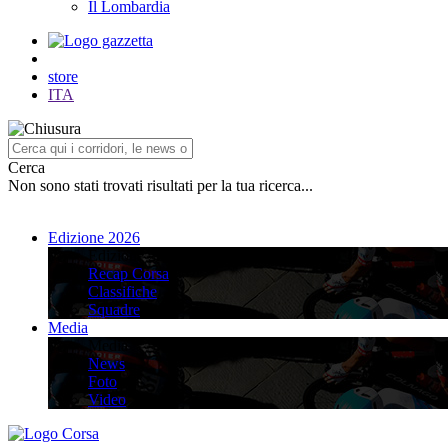
Il Lombardia
store
ITA
Cerca
Non sono stati trovati risultati per la tua ricerca...
Edizione 2026
Edizione 2026
Recap Corsa
Classifiche
Squadre
Media
Media
News
Foto
Video