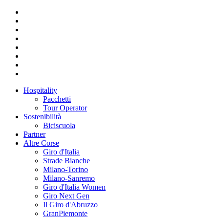
Hospitality
Pacchetti
Tour Operator
Sostenibilità
Biciscuola
Partner
Altre Corse
Giro d'Italia
Strade Bianche
Milano-Torino
Milano-Sanremo
Giro d'Italia Women
Giro Next Gen
Il Giro d'Abruzzo
GranPiemonte