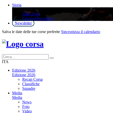
Storia
Storia
Albo d’oro
Edizioni Precedenti
Newsletter
Salva le date delle tue corse preferite
Sincronizza il calendario
ITA
Edizione 2026
Edizione 2026
Recap Corsa
Classifiche
Squadre
Media
Media
News
Foto
Video