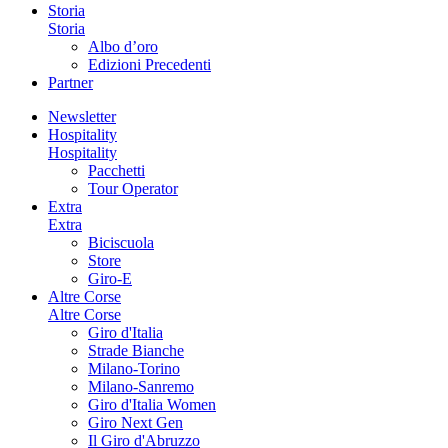
Storia
Storia
Albo d’oro
Edizioni Precedenti
Partner
Newsletter
Hospitality
Hospitality
Pacchetti
Tour Operator
Extra
Extra
Biciscuola
Store
Giro-E
Altre Corse
Altre Corse
Giro d'Italia
Strade Bianche
Milano-Torino
Milano-Sanremo
Giro d'Italia Women
Giro Next Gen
Il Giro d'Abruzzo