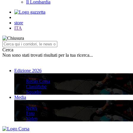
Il Lombardia
store
ITA
Cerca
Non sono stati trovati risultati per la tua ricerca...
Edizione 2026
Edizione 2026
Recap Corsa
Classifiche
Squadre
Media
Media
News
Foto
Video