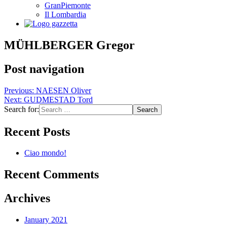
GranPiemonte
Il Lombardia
MÜHLBERGER Gregor
Post navigation
Previous:
NAESEN Oliver
Next:
GUDMESTAD Tord
Search for:
Recent Posts
Ciao mondo!
Recent Comments
Archives
January 2021