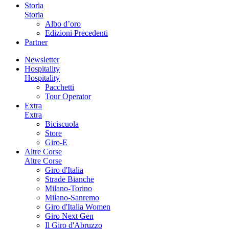
Storia
Storia
Albo d’oro
Edizioni Precedenti
Partner
Newsletter
Hospitality
Hospitality
Pacchetti
Tour Operator
Extra
Extra
Biciscuola
Store
Giro-E
Altre Corse
Altre Corse
Giro d'Italia
Strade Bianche
Milano-Torino
Milano-Sanremo
Giro d'Italia Women
Giro Next Gen
Il Giro d'Abruzzo