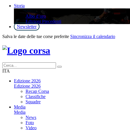
Storia
Storia
Albo d’oro
Edizioni Precedenti
Newsletter
Salva le date delle tue corse preferite
Sincronizza il calendario
ITA
Edizione 2026
Edizione 2026
Recap Corsa
Classifiche
Squadre
Media
Media
News
Foto
Video