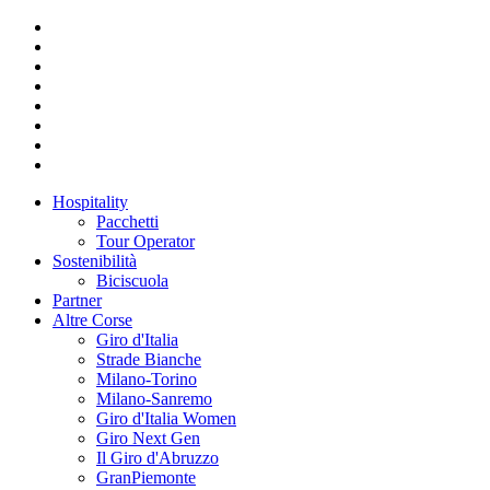
Hospitality
Pacchetti
Tour Operator
Sostenibilità
Biciscuola
Partner
Altre Corse
Giro d'Italia
Strade Bianche
Milano-Torino
Milano-Sanremo
Giro d'Italia Women
Giro Next Gen
Il Giro d'Abruzzo
GranPiemonte