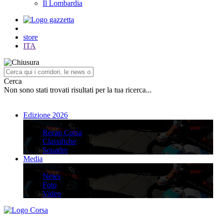
Il Lombardia
store
ITA
Cerca
Non sono stati trovati risultati per la tua ricerca...
Edizione 2026
Edizione 2026
Recap Corsa
Classifiche
Squadre
Media
Media
News
Foto
Video