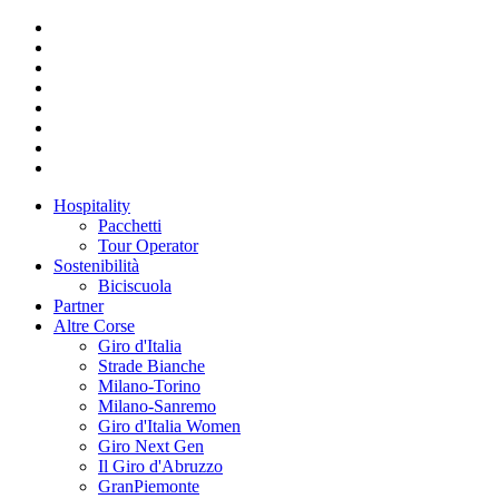
Hospitality
Pacchetti
Tour Operator
Sostenibilità
Biciscuola
Partner
Altre Corse
Giro d'Italia
Strade Bianche
Milano-Torino
Milano-Sanremo
Giro d'Italia Women
Giro Next Gen
Il Giro d'Abruzzo
GranPiemonte