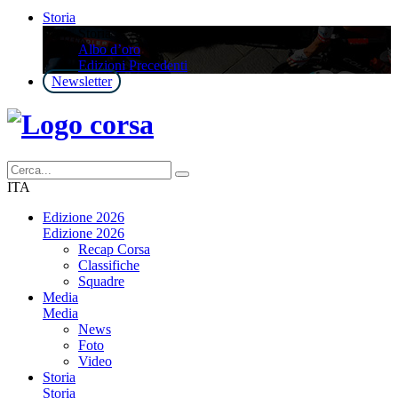
Storia
Storia
Albo d’oro
Edizioni Precedenti
Newsletter
ITA
Edizione 2026
Edizione 2026
Recap Corsa
Classifiche
Squadre
Media
Media
News
Foto
Video
Storia
Storia