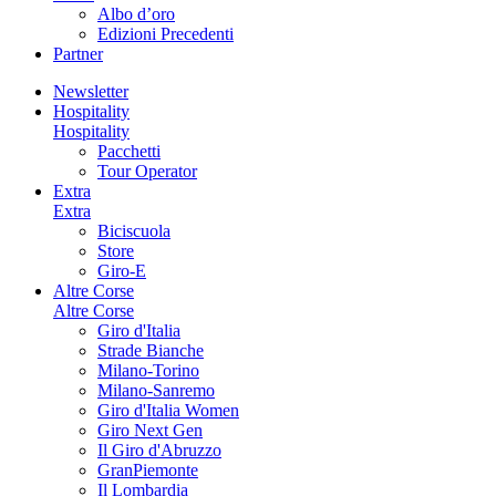
Albo d’oro
Edizioni Precedenti
Partner
Newsletter
Hospitality
Hospitality
Pacchetti
Tour Operator
Extra
Extra
Biciscuola
Store
Giro-E
Altre Corse
Altre Corse
Giro d'Italia
Strade Bianche
Milano-Torino
Milano-Sanremo
Giro d'Italia Women
Giro Next Gen
Il Giro d'Abruzzo
GranPiemonte
Il Lombardia