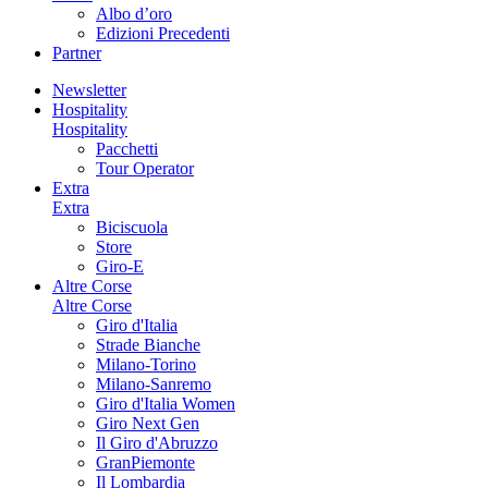
Albo d’oro
Edizioni Precedenti
Partner
Newsletter
Hospitality
Hospitality
Pacchetti
Tour Operator
Extra
Extra
Biciscuola
Store
Giro-E
Altre Corse
Altre Corse
Giro d'Italia
Strade Bianche
Milano-Torino
Milano-Sanremo
Giro d'Italia Women
Giro Next Gen
Il Giro d'Abruzzo
GranPiemonte
Il Lombardia