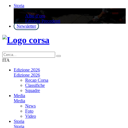
Storia
Storia
Albo d’oro
Edizioni Precedenti
Newsletter
ITA
Edizione 2026
Edizione 2026
Recap Corsa
Classifiche
Squadre
Media
Media
News
Foto
Video
Storia
Storia