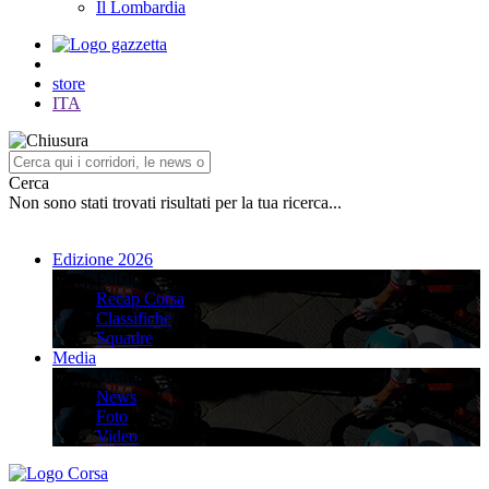
Il Lombardia
store
ITA
Cerca
Non sono stati trovati risultati per la tua ricerca...
Edizione 2026
Edizione 2026
Recap Corsa
Classifiche
Squadre
Media
Media
News
Foto
Video