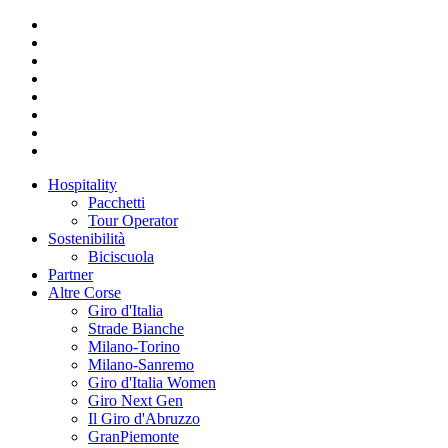
Hospitality
Pacchetti
Tour Operator
Sostenibilità
Biciscuola
Partner
Altre Corse
Giro d'Italia
Strade Bianche
Milano-Torino
Milano-Sanremo
Giro d'Italia Women
Giro Next Gen
Il Giro d'Abruzzo
GranPiemonte