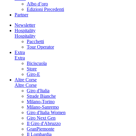
Albo d’oro
Edizioni Precedenti
Partner
Newsletter
Hospitality
Hospitality
Pacchetti
Tour Operator
Extra
Extra
Biciscuola
Store
Giro-E
Altre Corse
Altre Corse
Giro d'Italia
Strade Bianche
Milano-Torino
Milano-Sanremo
Giro d'Italia Women
Giro Next Gen
Il Giro d'Abruzzo
GranPiemonte
Il Lombardia