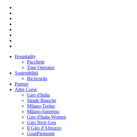
Hospitality
Pacchetti
Tour Operator
Sostenibilità
Biciscuola
Partner
Altre Corse
Giro d'Italia
Strade Bianche
Milano-Torino
Milano-Sanremo
Giro d'Italia Women
Giro Next Gen
Il Giro d'Abruzzo
GranPiemonte