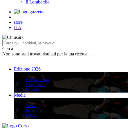
Il Lombardia
store
ITA
Cerca
Non sono stati trovati risultati per la tua ricerca...
Edizione 2026
Edizione 2026
Recap Corsa
Classifiche
Squadre
Media
Media
News
Foto
Video