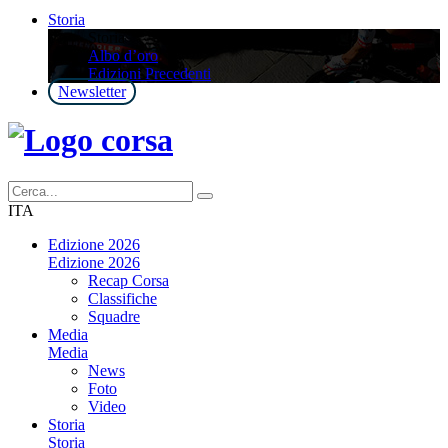
Storia
Storia
Albo d’oro
Edizioni Precedenti
Newsletter
ITA
Edizione 2026
Edizione 2026
Recap Corsa
Classifiche
Squadre
Media
Media
News
Foto
Video
Storia
Storia