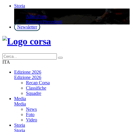
Storia
Storia
Albo d’oro
Edizioni Precedenti
Newsletter
ITA
Edizione 2026
Edizione 2026
Recap Corsa
Classifiche
Squadre
Media
Media
News
Foto
Video
Storia
Storia