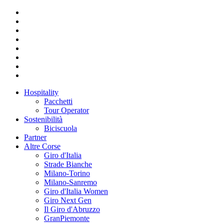
Hospitality
Pacchetti
Tour Operator
Sostenibilità
Biciscuola
Partner
Altre Corse
Giro d'Italia
Strade Bianche
Milano-Torino
Milano-Sanremo
Giro d'Italia Women
Giro Next Gen
Il Giro d'Abruzzo
GranPiemonte