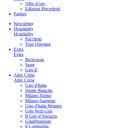
Albo d’oro
Edizioni Precedenti
Partner
Newsletter
Hospitality
Hospitality
Pacchetti
Tour Operator
Extra
Extra
Biciscuola
Store
Giro-E
Altre Corse
Altre Corse
Giro d'Italia
Strade Bianche
Milano-Torino
Milano-Sanremo
Giro d'Italia Women
Giro Next Gen
Il Giro d'Abruzzo
GranPiemonte
Il Lombardia