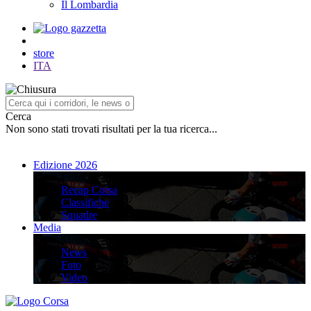
Il Lombardia
store
ITA
Cerca
Non sono stati trovati risultati per la tua ricerca...
Edizione 2026
Edizione 2026
Recap Corsa
Classifiche
Squadre
Media
Media
News
Foto
Video