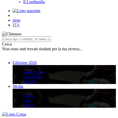
Il Lombardia
store
ITA
Cerca
Non sono stati trovati risultati per la tua ricerca...
Edizione 2026
Edizione 2026
Recap Corsa
Classifiche
Squadre
Media
Media
News
Foto
Video