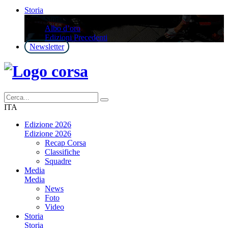
Storia
Storia
Albo d’oro
Edizioni Precedenti
Newsletter
ITA
Edizione 2026
Edizione 2026
Recap Corsa
Classifiche
Squadre
Media
Media
News
Foto
Video
Storia
Storia