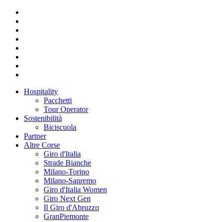
Hospitality
Pacchetti
Tour Operator
Sostenibilità
Biciscuola
Partner
Altre Corse
Giro d'Italia
Strade Bianche
Milano-Torino
Milano-Sanremo
Giro d'Italia Women
Giro Next Gen
Il Giro d'Abruzzo
GranPiemonte