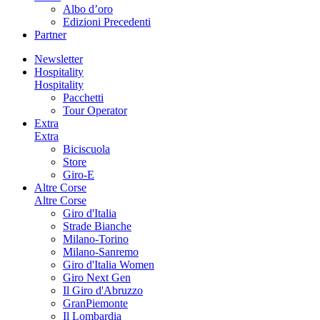
Albo d’oro
Edizioni Precedenti
Partner
Newsletter
Hospitality
Hospitality
Pacchetti
Tour Operator
Extra
Extra
Biciscuola
Store
Giro-E
Altre Corse
Altre Corse
Giro d'Italia
Strade Bianche
Milano-Torino
Milano-Sanremo
Giro d'Italia Women
Giro Next Gen
Il Giro d'Abruzzo
GranPiemonte
Il Lombardia