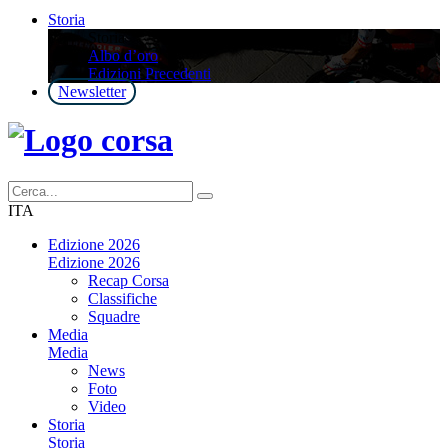
Storia
Storia
Albo d’oro
Edizioni Precedenti
Newsletter
ITA
Edizione 2026
Edizione 2026
Recap Corsa
Classifiche
Squadre
Media
Media
News
Foto
Video
Storia
Storia