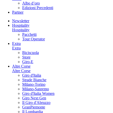
Albo d’oro
Edizioni Precedenti
Partner
Newsletter
Hospitality
Hospitality
Pacchetti
Tour Operator
Extra
Extra
Biciscuola
Store
Giro-E
Altre Corse
Altre Corse
Giro d'Italia
Strade Bianche
Milano-Torino
Milano-Sanremo
Giro d'Italia Women
Giro Next Gen
Il Giro d'Abruzzo
GranPiemonte
Il Lombardia