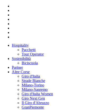
Hospitality
Pacchetti
Tour Operator
Sostenibilità
Biciscuola
Partner
Altre Corse
Giro d'Italia
Strade Bianche
Milano-Torino
Milano-Sanremo
Giro d'Italia Women
Giro Next Gen
Il Giro d'Abruzzo
GranPiemonte