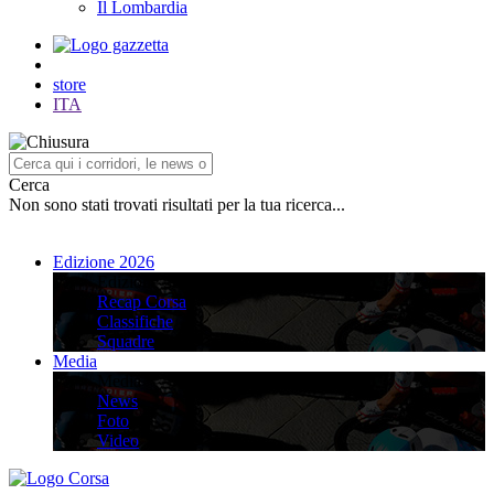
Il Lombardia
store
ITA
Cerca
Non sono stati trovati risultati per la tua ricerca...
Edizione 2026
Edizione 2026
Recap Corsa
Classifiche
Squadre
Media
Media
News
Foto
Video