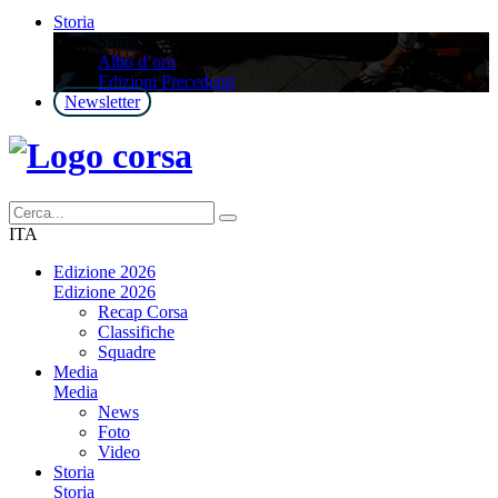
Storia
Storia
Albo d’oro
Edizioni Precedenti
Newsletter
ITA
Edizione 2026
Edizione 2026
Recap Corsa
Classifiche
Squadre
Media
Media
News
Foto
Video
Storia
Storia