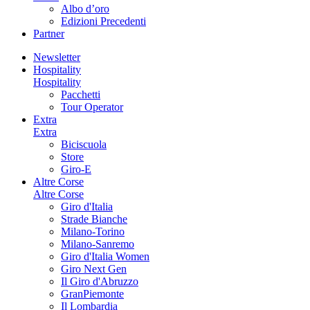
Albo d’oro
Edizioni Precedenti
Partner
Newsletter
Hospitality
Hospitality
Pacchetti
Tour Operator
Extra
Extra
Biciscuola
Store
Giro-E
Altre Corse
Altre Corse
Giro d'Italia
Strade Bianche
Milano-Torino
Milano-Sanremo
Giro d'Italia Women
Giro Next Gen
Il Giro d'Abruzzo
GranPiemonte
Il Lombardia