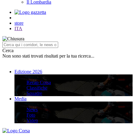
Il Lombardia
store
ITA
Cerca
Non sono stati trovati risultati per la tua ricerca...
Edizione 2026
Edizione 2026
Recap Corsa
Classifiche
Squadre
Media
Media
News
Foto
Video