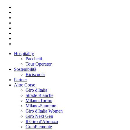
Hospitality
Pacchetti
Tour Operator
Sostenibilità
Biciscuola
Partner
Altre Corse
Giro d'Italia
Strade Bianche
Milano-Torino
Milano-Sanremo
Giro d'Italia Women
Giro Next Gen
Il Giro d'Abruzzo
GranPiemonte