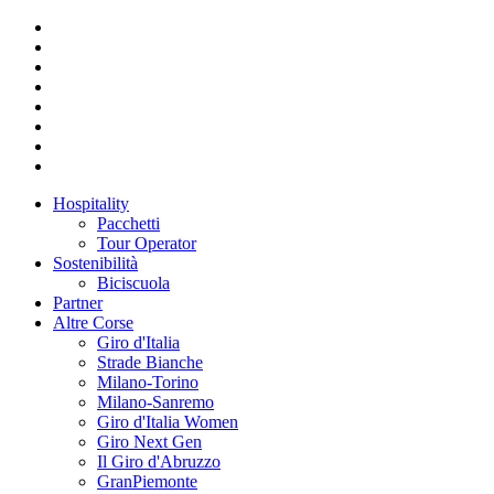
Hospitality
Pacchetti
Tour Operator
Sostenibilità
Biciscuola
Partner
Altre Corse
Giro d'Italia
Strade Bianche
Milano-Torino
Milano-Sanremo
Giro d'Italia Women
Giro Next Gen
Il Giro d'Abruzzo
GranPiemonte