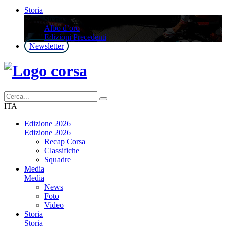
Storia
Storia
Albo d’oro
Edizioni Precedenti
Newsletter
ITA
Edizione 2026
Edizione 2026
Recap Corsa
Classifiche
Squadre
Media
Media
News
Foto
Video
Storia
Storia