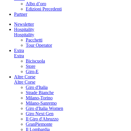
Albo d’oro
Edizioni Precedenti
Partner
Newsletter
Hospitality
Hospitality
Pacchetti
Tour Operator
Extra
Extra
Biciscuola
Store
Giro-E
Altre Corse
Altre Corse
Giro d'Italia
Strade Bianche
Milano-Torino
Milano-Sanremo
Giro d'Italia Women
Giro Next Gen
Il Giro d'Abruzzo
GranPiemonte
Il Lombardia