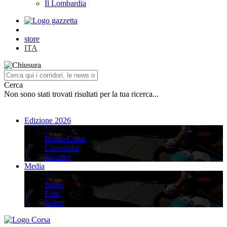
Il Lombardia
store
ITA
Cerca
Non sono stati trovati risultati per la tua ricerca...
Edizione 2026
Edizione 2026
Recap Corsa
Classifiche
Squadre
Media
Media
News
Foto
Video