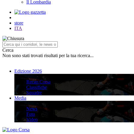
Il Lombardia
store
ITA
Cerca
Non sono stati trovati risultati per la tua ricerca...
Edizione 2026
Edizione 2026
Recap Corsa
Classifiche
Squadre
Media
Media
News
Foto
Video