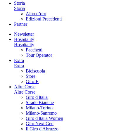
Storia
Storia
Albo d’oro
Edizioni Precedenti
Partner
Newsletter
Hospitality
Hospitality
Pacchetti
Tour Operator
Extra
Extra
Biciscuola
Store
Giro-E
Altre Corse
Altre Corse
Giro d'Italia
Strade Bianche
Milano-Torino
Milano-Sanremo
Giro d'Italia Women
Giro Next Gen
Il Giro d'Abruzzo