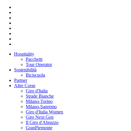
Hospitality
Pacchetti
Tour Operator
Sostenibilità
Biciscuola
Partner
Altre Corse
Giro d'Italia
Strade Bianche
Milano-Torino
Milano-Sanremo
Giro d'Italia Women
Giro Next Gen
Il Giro d'Abruzzo
GranPiemonte