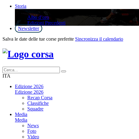
Storia
Storia
Albo d’oro
Edizioni Precedenti
Newsletter
Salva le date delle tue corse preferite
Sincronizza il calendario
ITA
Edizione 2026
Edizione 2026
Recap Corsa
Classifiche
Squadre
Media
Media
News
Foto
Video