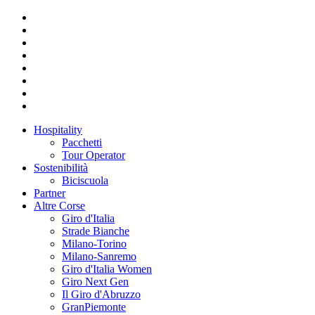
Hospitality
Pacchetti
Tour Operator
Sostenibilità
Biciscuola
Partner
Altre Corse
Giro d'Italia
Strade Bianche
Milano-Torino
Milano-Sanremo
Giro d'Italia Women
Giro Next Gen
Il Giro d'Abruzzo
GranPiemonte