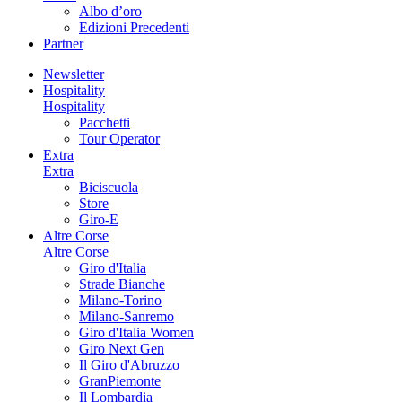
Albo d’oro
Edizioni Precedenti
Partner
Newsletter
Hospitality
Hospitality
Pacchetti
Tour Operator
Extra
Extra
Biciscuola
Store
Giro-E
Altre Corse
Altre Corse
Giro d'Italia
Strade Bianche
Milano-Torino
Milano-Sanremo
Giro d'Italia Women
Giro Next Gen
Il Giro d'Abruzzo
GranPiemonte
Il Lombardia