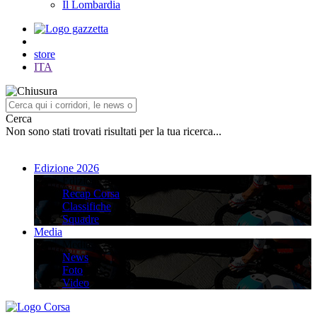
Il Lombardia
store
ITA
Cerca
Non sono stati trovati risultati per la tua ricerca...
Edizione 2026
Edizione 2026
Recap Corsa
Classifiche
Squadre
Media
Media
News
Foto
Video