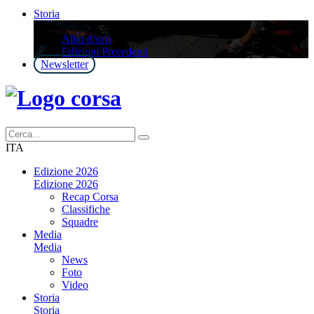
Storia
Storia
Albo d’oro
Edizioni Precedenti
Newsletter
ITA
Edizione 2026
Edizione 2026
Recap Corsa
Classifiche
Squadre
Media
Media
News
Foto
Video
Storia
Storia