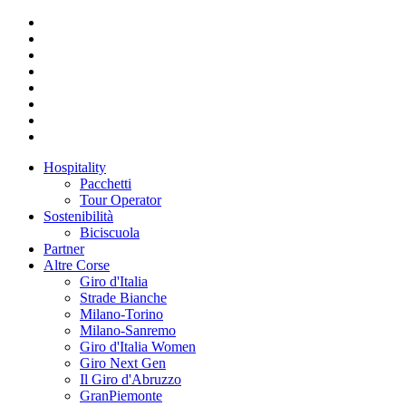
Hospitality
Pacchetti
Tour Operator
Sostenibilità
Biciscuola
Partner
Altre Corse
Giro d'Italia
Strade Bianche
Milano-Torino
Milano-Sanremo
Giro d'Italia Women
Giro Next Gen
Il Giro d'Abruzzo
GranPiemonte