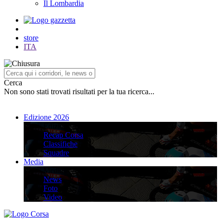
Il Lombardia
store
ITA
Cerca
Non sono stati trovati risultati per la tua ricerca...
Edizione 2026
Edizione 2026
Recap Corsa
Classifiche
Squadre
Media
Media
News
Foto
Video