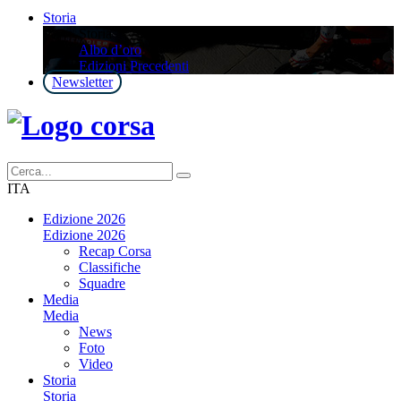
Storia
Storia
Albo d’oro
Edizioni Precedenti
Newsletter
ITA
Edizione 2026
Edizione 2026
Recap Corsa
Classifiche
Squadre
Media
Media
News
Foto
Video
Storia
Storia