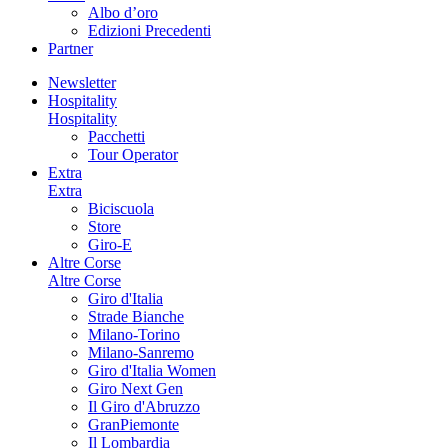
Albo d’oro
Edizioni Precedenti
Partner
Newsletter
Hospitality
Hospitality
Pacchetti
Tour Operator
Extra
Extra
Biciscuola
Store
Giro-E
Altre Corse
Altre Corse
Giro d'Italia
Strade Bianche
Milano-Torino
Milano-Sanremo
Giro d'Italia Women
Giro Next Gen
Il Giro d'Abruzzo
GranPiemonte
Il Lombardia