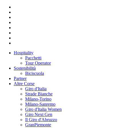
Hospitality
Pacchetti
Tour Operator
Sostenibilità
Biciscuola
Partner
Altre Corse
Giro d'Italia
Strade Bianche
Milano-Torino
Milano-Sanremo
Giro d'Italia Women
Giro Next Gen
Il Giro d'Abruzzo
GranPiemonte