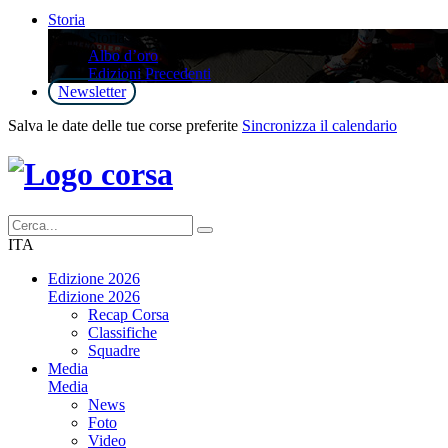
Storia
Storia
Albo d’oro
Edizioni Precedenti
Newsletter
Salva le date delle tue corse preferite
Sincronizza il calendario
ITA
Edizione 2026
Edizione 2026
Recap Corsa
Classifiche
Squadre
Media
Media
News
Foto
Video