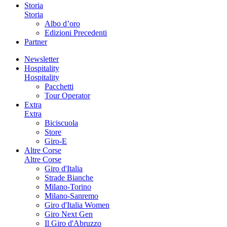
Storia
Storia
Albo d’oro
Edizioni Precedenti
Partner
Newsletter
Hospitality
Hospitality
Pacchetti
Tour Operator
Extra
Extra
Biciscuola
Store
Giro-E
Altre Corse
Altre Corse
Giro d'Italia
Strade Bianche
Milano-Torino
Milano-Sanremo
Giro d'Italia Women
Giro Next Gen
Il Giro d'Abruzzo