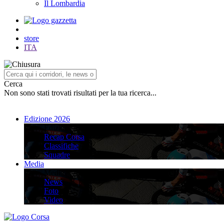
Il Lombardia
store
ITA
Cerca
Non sono stati trovati risultati per la tua ricerca...
Edizione 2026
Edizione 2026
Recap Corsa
Classifiche
Squadre
Media
Media
News
Foto
Video