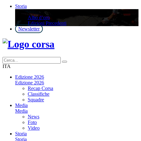
Storia
Storia
Albo d’oro
Edizioni Precedenti
Newsletter
ITA
Edizione 2026
Edizione 2026
Recap Corsa
Classifiche
Squadre
Media
Media
News
Foto
Video
Storia
Storia