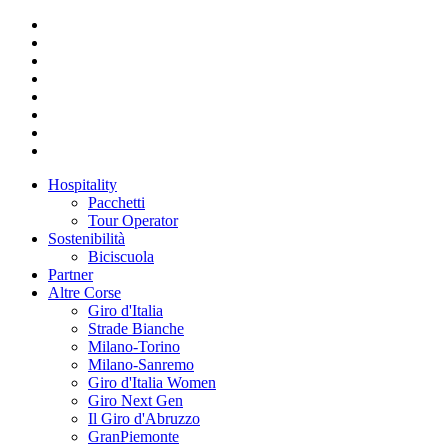
Hospitality
Pacchetti
Tour Operator
Sostenibilità
Biciscuola
Partner
Altre Corse
Giro d'Italia
Strade Bianche
Milano-Torino
Milano-Sanremo
Giro d'Italia Women
Giro Next Gen
Il Giro d'Abruzzo
GranPiemonte