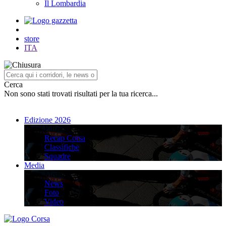
Il Lombardia
store
ITA
Cerca
Non sono stati trovati risultati per la tua ricerca...
Edizione 2026
Edizione 2026
Recap Corsa
Classifiche
Squadre
Media
Media
News
Foto
Video