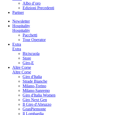
Albo d’oro
Edizioni Precedenti
Partner
Newsletter
Hospitality
Hospitality
Pacchetti
Tour Operator
Extra
Extra
Biciscuola
Store
Giro-E
Altre Corse
Altre Corse
Giro d'Italia
Strade Bianche
Milano-Torino
Milano-Sanremo
Giro d'Italia Women
Giro Next Gen
Il Giro d'Abruzzo
GranPiemonte
Il Lombardia