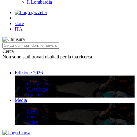
Il Lombardia
store
ITA
Cerca
Non sono stati trovati risultati per la tua ricerca...
Edizione 2026
Edizione 2026
Recap Corsa
Classifiche
Squadre
Media
Media
News
Foto
Video