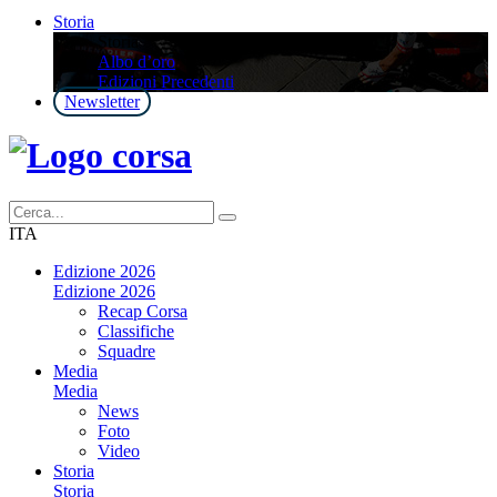
Storia
Storia
Albo d’oro
Edizioni Precedenti
Newsletter
ITA
Edizione 2026
Edizione 2026
Recap Corsa
Classifiche
Squadre
Media
Media
News
Foto
Video
Storia
Storia