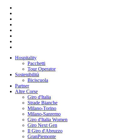
Hospitality
Pacchetti
Tour Operator
Sostenibilità
Biciscuola
Partner
Altre Corse
Giro d'Italia
Strade Bianche
Milano-Torino
Milano-Sanremo
Giro d'Italia Women
Giro Next Gen
Il Giro d'Abruzzo
GranPiemonte