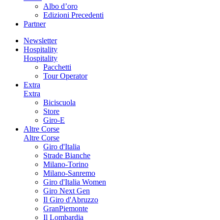
Albo d’oro
Edizioni Precedenti
Partner
Newsletter
Hospitality
Hospitality
Pacchetti
Tour Operator
Extra
Extra
Biciscuola
Store
Giro-E
Altre Corse
Altre Corse
Giro d'Italia
Strade Bianche
Milano-Torino
Milano-Sanremo
Giro d'Italia Women
Giro Next Gen
Il Giro d'Abruzzo
GranPiemonte
Il Lombardia