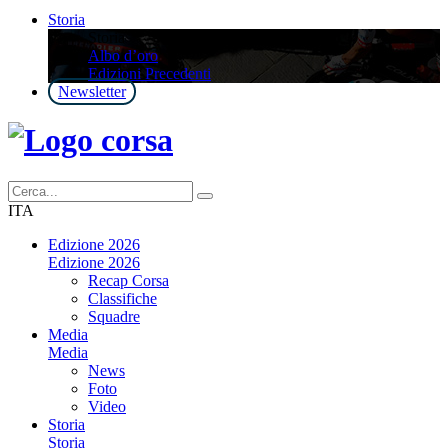
Storia
Storia
Albo d’oro
Edizioni Precedenti
Newsletter
ITA
Edizione 2026
Edizione 2026
Recap Corsa
Classifiche
Squadre
Media
Media
News
Foto
Video
Storia
Storia