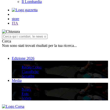
Il Lombardia
store
ITA
Cerca
Non sono stati trovati risultati per la tua ricerca...
Edizione 2026
Edizione 2026
Recap Corsa
Classifiche
Squadre
Media
Media
News
Foto
Video