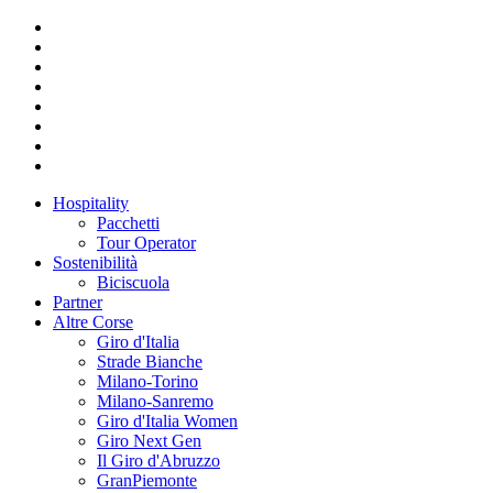
Hospitality
Pacchetti
Tour Operator
Sostenibilità
Biciscuola
Partner
Altre Corse
Giro d'Italia
Strade Bianche
Milano-Torino
Milano-Sanremo
Giro d'Italia Women
Giro Next Gen
Il Giro d'Abruzzo
GranPiemonte