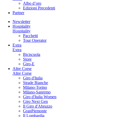
Albo d’oro
Edizioni Precedenti
Partner
Newsletter
Hospitality
Hospitality
Pacchetti
Tour Operator
Extra
Extra
Biciscuola
Store
Giro-E
Altre Corse
Altre Corse
Giro d'Italia
Strade Bianche
Milano-Torino
Milano-Sanremo
Giro d'Italia Women
Giro Next Gen
Il Giro d'Abruzzo
GranPiemonte
Il Lombardia