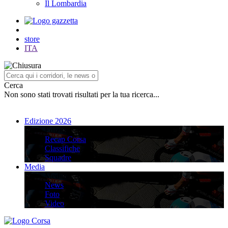
Il Lombardia
store
ITA
Cerca
Non sono stati trovati risultati per la tua ricerca...
Edizione 2026
Edizione 2026
Recap Corsa
Classifiche
Squadre
Media
Media
News
Foto
Video