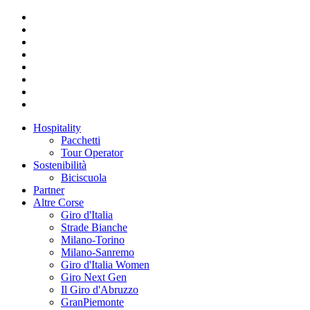
Hospitality
Pacchetti
Tour Operator
Sostenibilità
Biciscuola
Partner
Altre Corse
Giro d'Italia
Strade Bianche
Milano-Torino
Milano-Sanremo
Giro d'Italia Women
Giro Next Gen
Il Giro d'Abruzzo
GranPiemonte