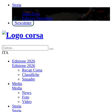
Storia
Storia
Albo d’oro
Edizioni Precedenti
Newsletter
ITA
Edizione 2026
Edizione 2026
Recap Corsa
Classifiche
Squadre
Media
Media
News
Foto
Video
Storia
Storia