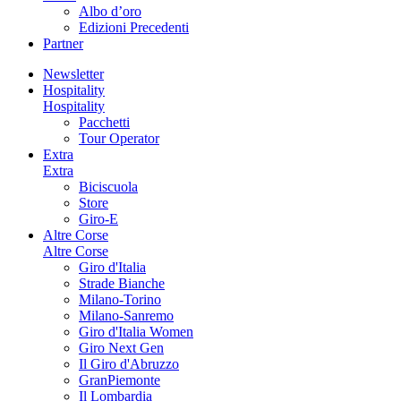
Albo d’oro
Edizioni Precedenti
Partner
Newsletter
Hospitality
Hospitality
Pacchetti
Tour Operator
Extra
Extra
Biciscuola
Store
Giro-E
Altre Corse
Altre Corse
Giro d'Italia
Strade Bianche
Milano-Torino
Milano-Sanremo
Giro d'Italia Women
Giro Next Gen
Il Giro d'Abruzzo
GranPiemonte
Il Lombardia