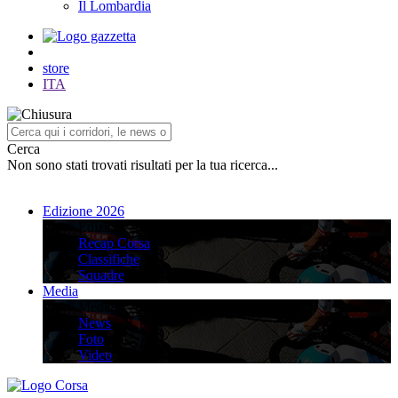
Il Lombardia
store
ITA
Cerca
Non sono stati trovati risultati per la tua ricerca...
Edizione 2026
Edizione 2026
Recap Corsa
Classifiche
Squadre
Media
Media
News
Foto
Video