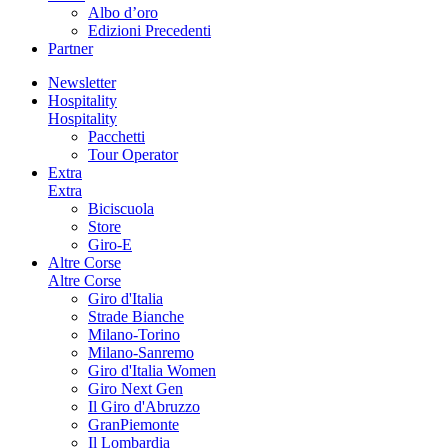
Albo d’oro
Edizioni Precedenti
Partner
Newsletter
Hospitality
Hospitality
Pacchetti
Tour Operator
Extra
Extra
Biciscuola
Store
Giro-E
Altre Corse
Altre Corse
Giro d'Italia
Strade Bianche
Milano-Torino
Milano-Sanremo
Giro d'Italia Women
Giro Next Gen
Il Giro d'Abruzzo
GranPiemonte
Il Lombardia