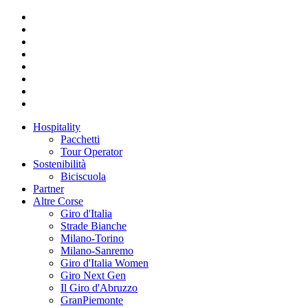
Hospitality
Pacchetti
Tour Operator
Sostenibilità
Biciscuola
Partner
Altre Corse
Giro d'Italia
Strade Bianche
Milano-Torino
Milano-Sanremo
Giro d'Italia Women
Giro Next Gen
Il Giro d'Abruzzo
GranPiemonte