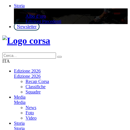
Storia
Storia
Albo d’oro
Edizioni Precedenti
Newsletter
ITA
Edizione 2026
Edizione 2026
Recap Corsa
Classifiche
Squadre
Media
Media
News
Foto
Video
Storia
Storia