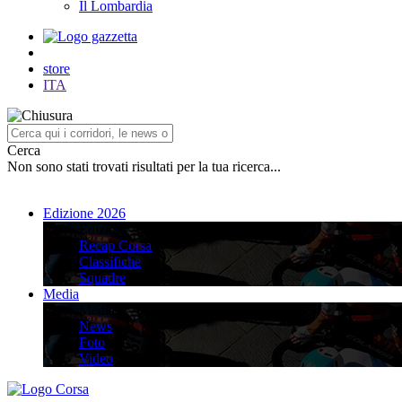
Il Lombardia
store
ITA
Cerca
Non sono stati trovati risultati per la tua ricerca...
Edizione 2026
Edizione 2026
Recap Corsa
Classifiche
Squadre
Media
Media
News
Foto
Video