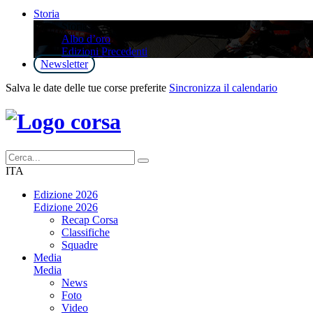
Storia
Storia
Albo d’oro
Edizioni Precedenti
Newsletter
Salva le date delle tue corse preferite
Sincronizza il calendario
ITA
Edizione 2026
Edizione 2026
Recap Corsa
Classifiche
Squadre
Media
Media
News
Foto
Video