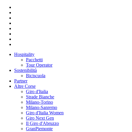
Hospitality
Pacchetti
Tour Operator
Sostenibilità
Biciscuola
Partner
Altre Corse
Giro d'Italia
Strade Bianche
Milano-Torino
Milano-Sanremo
Giro d'Italia Women
Giro Next Gen
Il Giro d'Abruzzo
GranPiemonte