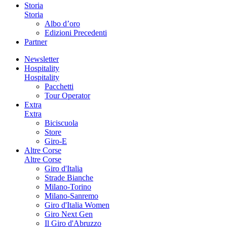
Storia
Storia
Albo d’oro
Edizioni Precedenti
Partner
Newsletter
Hospitality
Hospitality
Pacchetti
Tour Operator
Extra
Extra
Biciscuola
Store
Giro-E
Altre Corse
Altre Corse
Giro d'Italia
Strade Bianche
Milano-Torino
Milano-Sanremo
Giro d'Italia Women
Giro Next Gen
Il Giro d'Abruzzo