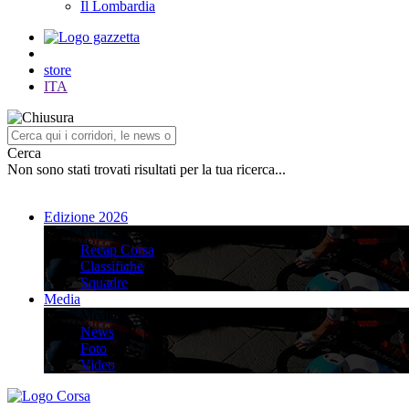
Il Lombardia
store
ITA
Cerca
Non sono stati trovati risultati per la tua ricerca...
Edizione 2026
Edizione 2026
Recap Corsa
Classifiche
Squadre
Media
Media
News
Foto
Video