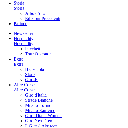
Storia
Storia
Albo d’oro
Edizioni Precedenti
Partner
Newsletter
Hospitality
Hospitality
Pacchetti
Tour Operator
Extra
Extra
Biciscuola
Store
Giro-E
Altre Corse
Altre Corse
Giro d'Italia
Strade Bianche
Milano-Torino
Milano-Sanremo
Giro d'Italia Women
Giro Next Gen
Il Giro d'Abruzzo