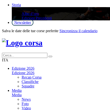
Storia
Storia
Albo d’oro
Edizioni Precedenti
Newsletter
Salva le date delle tue corse preferite
Sincronizza il calendario
ITA
Edizione 2026
Edizione 2026
Recap Corsa
Classifiche
Squadre
Media
Media
News
Foto
Video