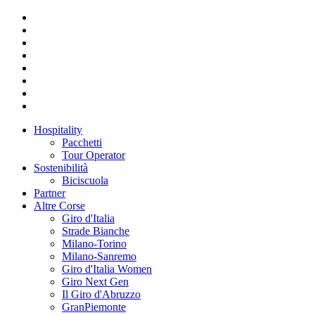
Hospitality
Pacchetti
Tour Operator
Sostenibilità
Biciscuola
Partner
Altre Corse
Giro d'Italia
Strade Bianche
Milano-Torino
Milano-Sanremo
Giro d'Italia Women
Giro Next Gen
Il Giro d'Abruzzo
GranPiemonte