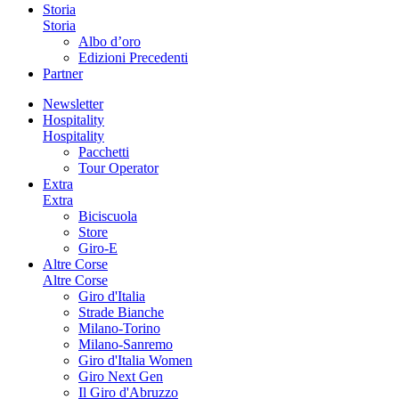
Storia
Storia
Albo d’oro
Edizioni Precedenti
Partner
Newsletter
Hospitality
Hospitality
Pacchetti
Tour Operator
Extra
Extra
Biciscuola
Store
Giro-E
Altre Corse
Altre Corse
Giro d'Italia
Strade Bianche
Milano-Torino
Milano-Sanremo
Giro d'Italia Women
Giro Next Gen
Il Giro d'Abruzzo