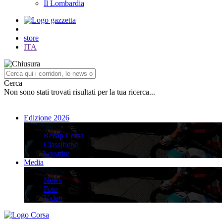
Il Lombardia
store
ITA
Cerca
Non sono stati trovati risultati per la tua ricerca...
Edizione 2026
Edizione 2026
Recap Corsa
Classifiche
Squadre
Media
Media
News
Foto
Video