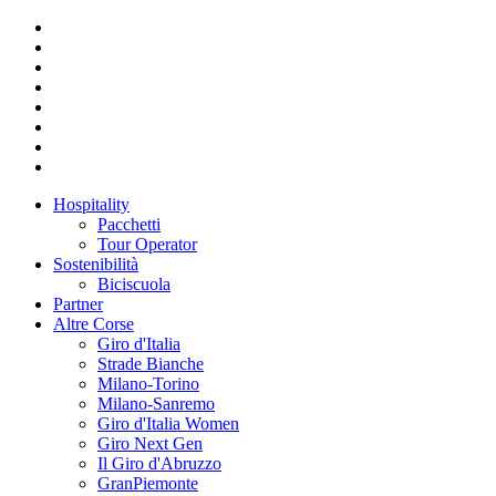
Hospitality
Pacchetti
Tour Operator
Sostenibilità
Biciscuola
Partner
Altre Corse
Giro d'Italia
Strade Bianche
Milano-Torino
Milano-Sanremo
Giro d'Italia Women
Giro Next Gen
Il Giro d'Abruzzo
GranPiemonte