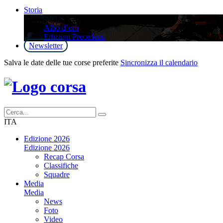
Storia
Storia
Albo d’oro
Edizioni Precedenti
Newsletter
Salva le date delle tue corse preferite
Sincronizza il calendario
ITA
Edizione 2026
Edizione 2026
Recap Corsa
Classifiche
Squadre
Media
Media
News
Foto
Video