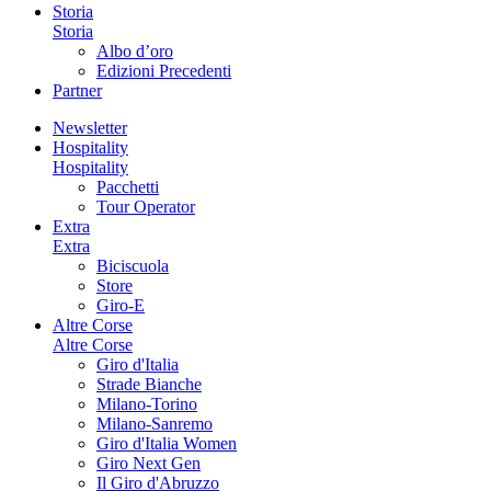
Storia
Storia
Albo d’oro
Edizioni Precedenti
Partner
Newsletter
Hospitality
Hospitality
Pacchetti
Tour Operator
Extra
Extra
Biciscuola
Store
Giro-E
Altre Corse
Altre Corse
Giro d'Italia
Strade Bianche
Milano-Torino
Milano-Sanremo
Giro d'Italia Women
Giro Next Gen
Il Giro d'Abruzzo