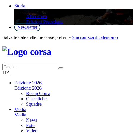
Storia
Storia
Albo d’oro
Edizioni Precedenti
Newsletter
Salva le date delle tue corse preferite
Sincronizza il calendario
ITA
Edizione 2026
Edizione 2026
Recap Corsa
Classifiche
Squadre
Media
Media
News
Foto
Video