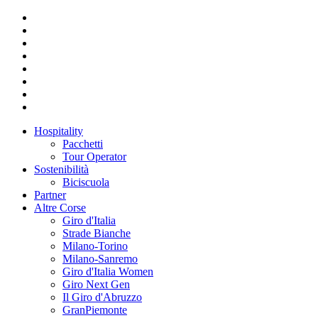
Hospitality
Pacchetti
Tour Operator
Sostenibilità
Biciscuola
Partner
Altre Corse
Giro d'Italia
Strade Bianche
Milano-Torino
Milano-Sanremo
Giro d'Italia Women
Giro Next Gen
Il Giro d'Abruzzo
GranPiemonte