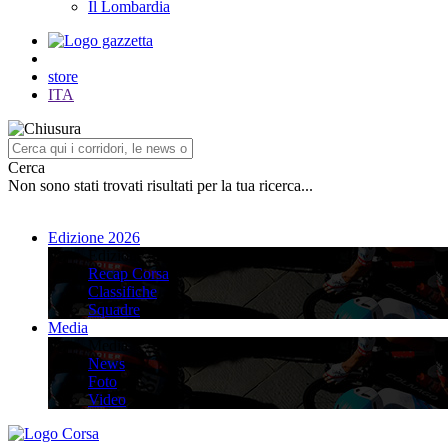
Il Lombardia
store
ITA
Cerca
Non sono stati trovati risultati per la tua ricerca...
Edizione 2026
Edizione 2026
Recap Corsa
Classifiche
Squadre
Media
Media
News
Foto
Video