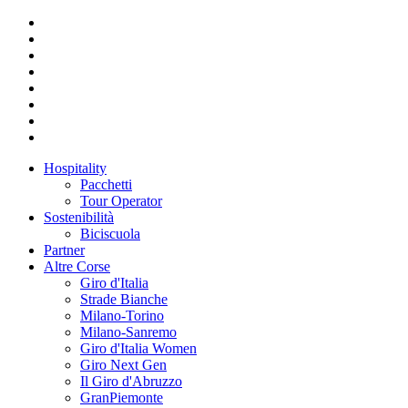
Hospitality
Pacchetti
Tour Operator
Sostenibilità
Biciscuola
Partner
Altre Corse
Giro d'Italia
Strade Bianche
Milano-Torino
Milano-Sanremo
Giro d'Italia Women
Giro Next Gen
Il Giro d'Abruzzo
GranPiemonte