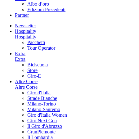
Albo d’oro
Edizioni Precedenti
Partner
Newsletter
Hospitality
Hospitality
Pacchetti
Tour Operator
Extra
Extra
Biciscuola
Store
Giro-E
Altre Corse
Altre Corse
Giro d'Italia
Strade Bianche
Milano-Torino
Milano-Sanremo
Giro d'Italia Women
Giro Next Gen
Il Giro d'Abruzzo
GranPiemonte
Il Lombardia