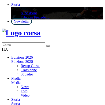
Storia
Storia
Albo d’oro
Edizioni Precedenti
Newsletter
ITA
Edizione 2026
Edizione 2026
Recap Corsa
Classifiche
Squadre
Media
Media
News
Foto
Video
Storia
Storia