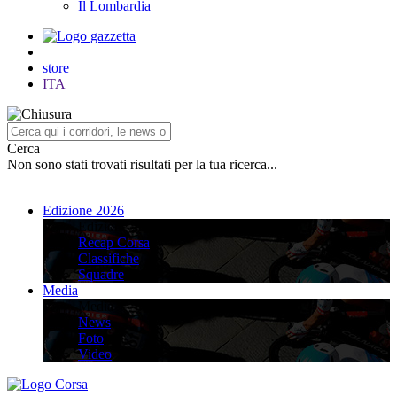
Il Lombardia
store
ITA
Cerca
Non sono stati trovati risultati per la tua ricerca...
Edizione 2026
Edizione 2026
Recap Corsa
Classifiche
Squadre
Media
Media
News
Foto
Video