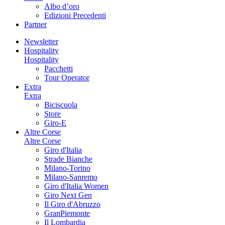
Albo d’oro
Edizioni Precedenti
Partner
Newsletter
Hospitality
Hospitality
Pacchetti
Tour Operator
Extra
Extra
Biciscuola
Store
Giro-E
Altre Corse
Altre Corse
Giro d'Italia
Strade Bianche
Milano-Torino
Milano-Sanremo
Giro d'Italia Women
Giro Next Gen
Il Giro d'Abruzzo
GranPiemonte
Il Lombardia