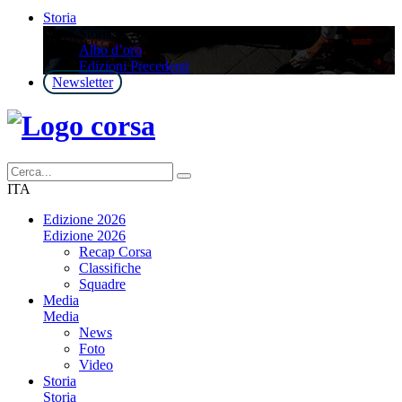
Storia
Storia
Albo d’oro
Edizioni Precedenti
Newsletter
ITA
Edizione 2026
Edizione 2026
Recap Corsa
Classifiche
Squadre
Media
Media
News
Foto
Video
Storia
Storia