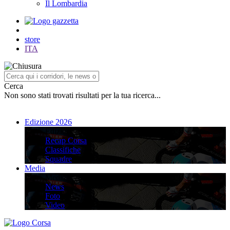
Il Lombardia
store
ITA
Cerca
Non sono stati trovati risultati per la tua ricerca...
Edizione 2026
Edizione 2026
Recap Corsa
Classifiche
Squadre
Media
Media
News
Foto
Video