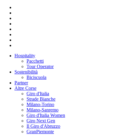
Hospitality
Pacchetti
Tour Operator
Sostenibilità
Biciscuola
Partner
Altre Corse
Giro d'Italia
Strade Bianche
Milano-Torino
Milano-Sanremo
Giro d'Italia Women
Giro Next Gen
Il Giro d'Abruzzo
GranPiemonte