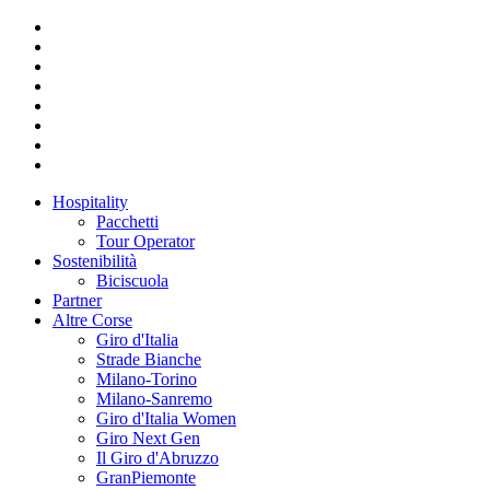
Hospitality
Pacchetti
Tour Operator
Sostenibilità
Biciscuola
Partner
Altre Corse
Giro d'Italia
Strade Bianche
Milano-Torino
Milano-Sanremo
Giro d'Italia Women
Giro Next Gen
Il Giro d'Abruzzo
GranPiemonte