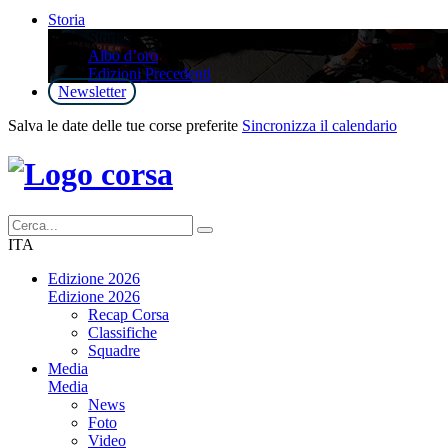
Storia
Storia
Albo d’oro
Edizioni Precedenti
Newsletter
Salva le date delle tue corse preferite
Sincronizza il calendario
ITA
Edizione 2026
Edizione 2026
Recap Corsa
Classifiche
Squadre
Media
Media
News
Foto
Video