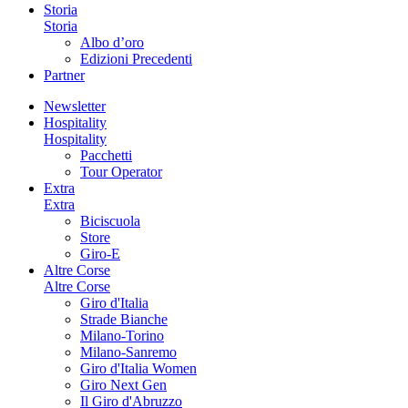
Storia
Storia
Albo d’oro
Edizioni Precedenti
Partner
Newsletter
Hospitality
Hospitality
Pacchetti
Tour Operator
Extra
Extra
Biciscuola
Store
Giro-E
Altre Corse
Altre Corse
Giro d'Italia
Strade Bianche
Milano-Torino
Milano-Sanremo
Giro d'Italia Women
Giro Next Gen
Il Giro d'Abruzzo