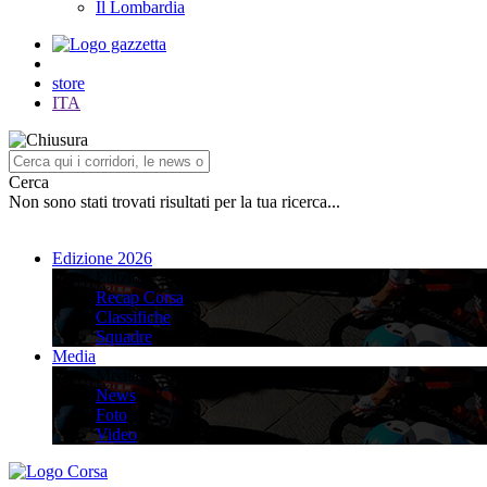
Il Lombardia
store
ITA
Cerca
Non sono stati trovati risultati per la tua ricerca...
Edizione 2026
Edizione 2026
Recap Corsa
Classifiche
Squadre
Media
Media
News
Foto
Video