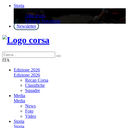
Storia
Storia
Albo d’oro
Edizioni Precedenti
Newsletter
ITA
Edizione 2026
Edizione 2026
Recap Corsa
Classifiche
Squadre
Media
Media
News
Foto
Video
Storia
Storia