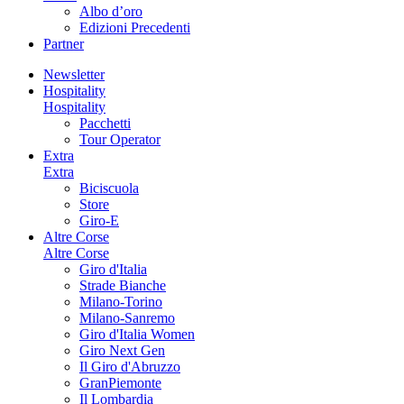
Albo d’oro
Edizioni Precedenti
Partner
Newsletter
Hospitality
Hospitality
Pacchetti
Tour Operator
Extra
Extra
Biciscuola
Store
Giro-E
Altre Corse
Altre Corse
Giro d'Italia
Strade Bianche
Milano-Torino
Milano-Sanremo
Giro d'Italia Women
Giro Next Gen
Il Giro d'Abruzzo
GranPiemonte
Il Lombardia