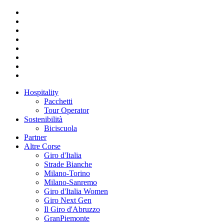
Hospitality
Pacchetti
Tour Operator
Sostenibilità
Biciscuola
Partner
Altre Corse
Giro d'Italia
Strade Bianche
Milano-Torino
Milano-Sanremo
Giro d'Italia Women
Giro Next Gen
Il Giro d'Abruzzo
GranPiemonte