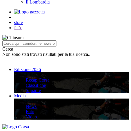
Il Lombardia
store
ITA
Cerca
Non sono stati trovati risultati per la tua ricerca...
Edizione 2026
Edizione 2026
Recap Corsa
Classifiche
Squadre
Media
Media
News
Foto
Video