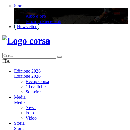
Storia
Storia
Albo d’oro
Edizioni Precedenti
Newsletter
ITA
Edizione 2026
Edizione 2026
Recap Corsa
Classifiche
Squadre
Media
Media
News
Foto
Video
Storia
Storia