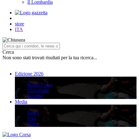
Il Lombardia
store
ITA
Cerca
Non sono stati trovati risultati per la tua ricerca...
Edizione 2026
Edizione 2026
Recap Corsa
Classifiche
Squadre
Media
Media
News
Foto
Video