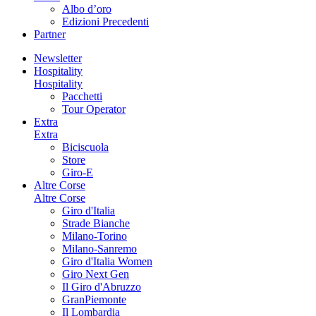
Albo d’oro
Edizioni Precedenti
Partner
Newsletter
Hospitality
Hospitality
Pacchetti
Tour Operator
Extra
Extra
Biciscuola
Store
Giro-E
Altre Corse
Altre Corse
Giro d'Italia
Strade Bianche
Milano-Torino
Milano-Sanremo
Giro d'Italia Women
Giro Next Gen
Il Giro d'Abruzzo
GranPiemonte
Il Lombardia