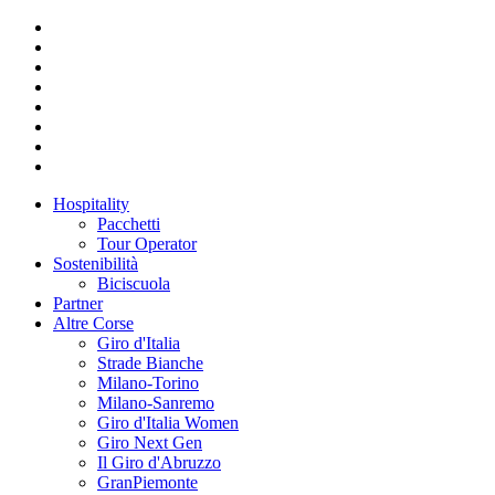
Hospitality
Pacchetti
Tour Operator
Sostenibilità
Biciscuola
Partner
Altre Corse
Giro d'Italia
Strade Bianche
Milano-Torino
Milano-Sanremo
Giro d'Italia Women
Giro Next Gen
Il Giro d'Abruzzo
GranPiemonte