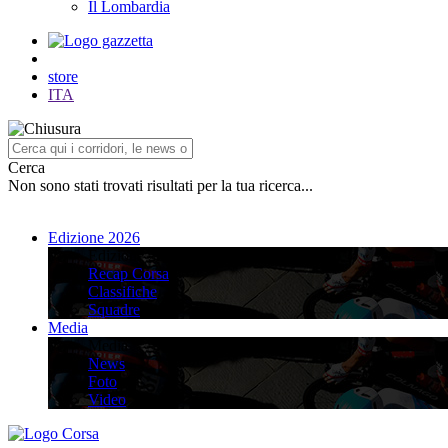
Il Lombardia
store
ITA
Cerca
Non sono stati trovati risultati per la tua ricerca...
Edizione 2026
Edizione 2026
Recap Corsa
Classifiche
Squadre
Media
Media
News
Foto
Video