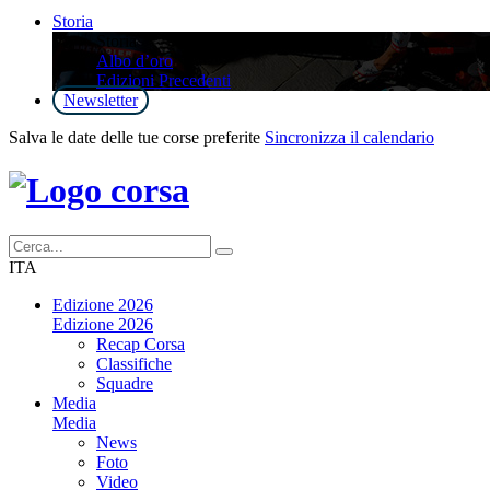
Storia
Storia
Albo d’oro
Edizioni Precedenti
Newsletter
Salva le date delle tue corse preferite
Sincronizza il calendario
ITA
Edizione 2026
Edizione 2026
Recap Corsa
Classifiche
Squadre
Media
Media
News
Foto
Video