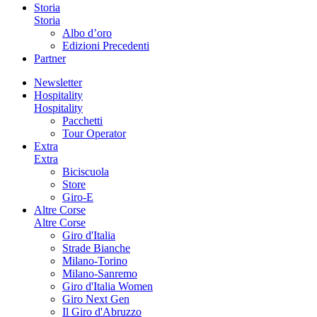
Storia
Storia
Albo d’oro
Edizioni Precedenti
Partner
Newsletter
Hospitality
Hospitality
Pacchetti
Tour Operator
Extra
Extra
Biciscuola
Store
Giro-E
Altre Corse
Altre Corse
Giro d'Italia
Strade Bianche
Milano-Torino
Milano-Sanremo
Giro d'Italia Women
Giro Next Gen
Il Giro d'Abruzzo