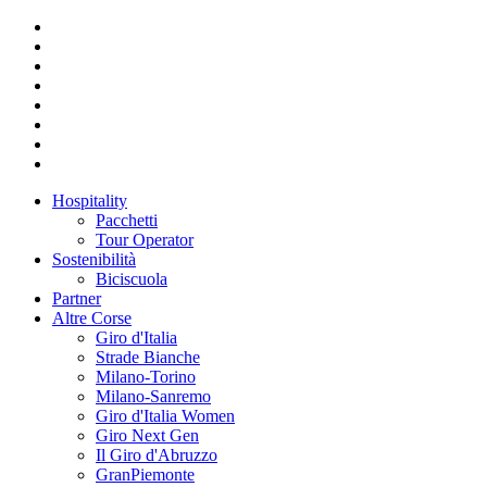
Hospitality
Pacchetti
Tour Operator
Sostenibilità
Biciscuola
Partner
Altre Corse
Giro d'Italia
Strade Bianche
Milano-Torino
Milano-Sanremo
Giro d'Italia Women
Giro Next Gen
Il Giro d'Abruzzo
GranPiemonte