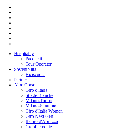
Hospitality
Pacchetti
Tour Operator
Sostenibilità
Biciscuola
Partner
Altre Corse
Giro d'Italia
Strade Bianche
Milano-Torino
Milano-Sanremo
Giro d'Italia Women
Giro Next Gen
Il Giro d'Abruzzo
GranPiemonte