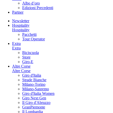
Albo d’oro
Edizioni Precedenti
Partner
Newsletter
Hospitality
Hospitality
Pacchetti
Tour Operator
Extra
Extra
Biciscuola
Store
Giro-E
Altre Corse
Altre Corse
Giro d'Italia
Strade Bianche
Milano-Torino
Milano-Sanremo
Giro d'Italia Women
Giro Next Gen
Il Giro d'Abruzzo
GranPiemonte
Il Lombardia