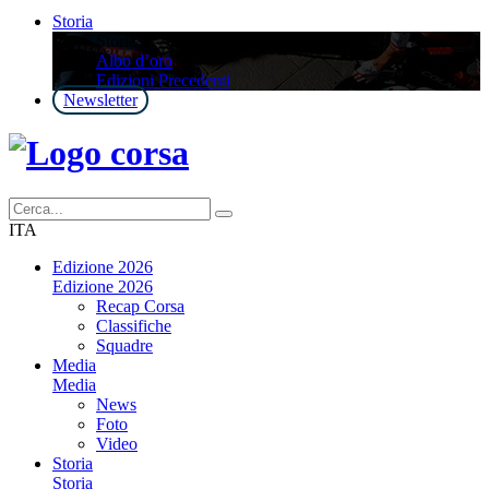
Storia
Storia
Albo d’oro
Edizioni Precedenti
Newsletter
ITA
Edizione 2026
Edizione 2026
Recap Corsa
Classifiche
Squadre
Media
Media
News
Foto
Video
Storia
Storia