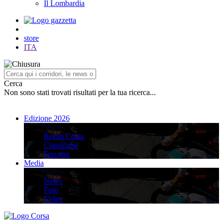
Il Lombardia
store
ITA
Cerca
Non sono stati trovati risultati per la tua ricerca...
Edizione 2026
Edizione 2026
Recap Corsa
Classifiche
Squadre
Media
Media
News
Foto
Video