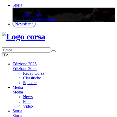
Storia
Storia
Albo d’oro
Edizioni Precedenti
Newsletter
ITA
Edizione 2026
Edizione 2026
Recap Corsa
Classifiche
Squadre
Media
Media
News
Foto
Video
Storia
Storia