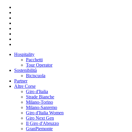
Hospitality
Pacchetti
Tour Operator
Sostenibilità
Biciscuola
Partner
Altre Corse
Giro d'Italia
Strade Bianche
Milano-Torino
Milano-Sanremo
Giro d'Italia Women
Giro Next Gen
Il Giro d'Abruzzo
GranPiemonte