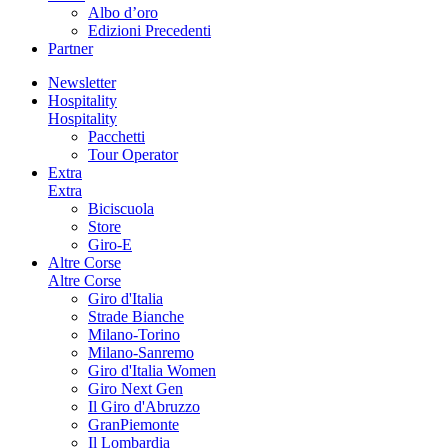
Albo d’oro
Edizioni Precedenti
Partner
Newsletter
Hospitality
Hospitality
Pacchetti
Tour Operator
Extra
Extra
Biciscuola
Store
Giro-E
Altre Corse
Altre Corse
Giro d'Italia
Strade Bianche
Milano-Torino
Milano-Sanremo
Giro d'Italia Women
Giro Next Gen
Il Giro d'Abruzzo
GranPiemonte
Il Lombardia