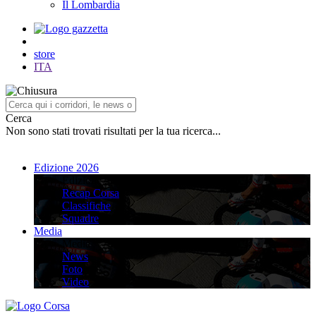
Il Lombardia
store
ITA
Cerca
Non sono stati trovati risultati per la tua ricerca...
Edizione 2026
Edizione 2026
Recap Corsa
Classifiche
Squadre
Media
Media
News
Foto
Video