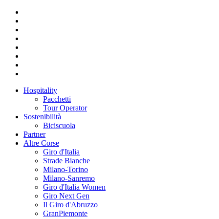
Hospitality
Pacchetti
Tour Operator
Sostenibilità
Biciscuola
Partner
Altre Corse
Giro d'Italia
Strade Bianche
Milano-Torino
Milano-Sanremo
Giro d'Italia Women
Giro Next Gen
Il Giro d'Abruzzo
GranPiemonte