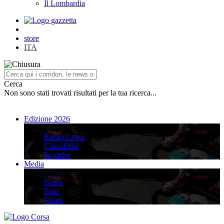
Il Lombardia
store
ITA
Cerca
Non sono stati trovati risultati per la tua ricerca...
Edizione 2026
Edizione 2026
Recap Corsa
Classifiche
Squadre
Media
Media
News
Foto
Video