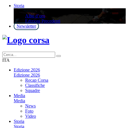
Storia
Storia
Albo d’oro
Edizioni Precedenti
Newsletter
ITA
Edizione 2026
Edizione 2026
Recap Corsa
Classifiche
Squadre
Media
Media
News
Foto
Video
Storia
Storia