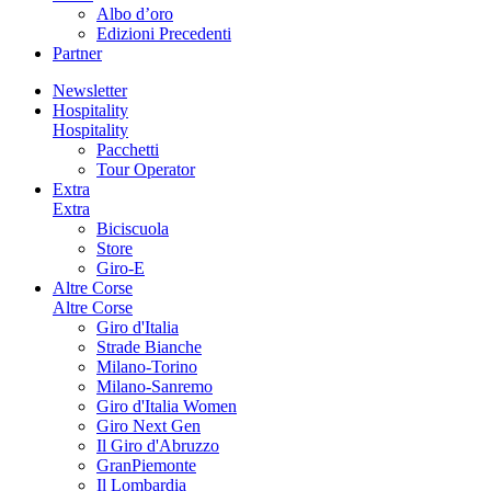
Albo d’oro
Edizioni Precedenti
Partner
Newsletter
Hospitality
Hospitality
Pacchetti
Tour Operator
Extra
Extra
Biciscuola
Store
Giro-E
Altre Corse
Altre Corse
Giro d'Italia
Strade Bianche
Milano-Torino
Milano-Sanremo
Giro d'Italia Women
Giro Next Gen
Il Giro d'Abruzzo
GranPiemonte
Il Lombardia