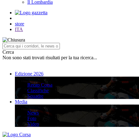
Il Lombardia
store
ITA
Cerca
Non sono stati trovati risultati per la tua ricerca...
Edizione 2026
Edizione 2026
Recap Corsa
Classifiche
Squadre
Media
Media
News
Foto
Video