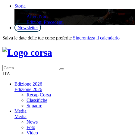
Storia
Storia
Albo d’oro
Edizioni Precedenti
Newsletter
Salva le date delle tue corse preferite
Sincronizza il calendario
ITA
Edizione 2026
Edizione 2026
Recap Corsa
Classifiche
Squadre
Media
Media
News
Foto
Video