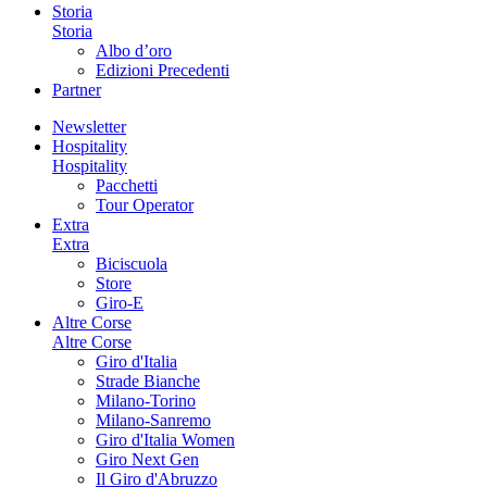
Storia
Storia
Albo d’oro
Edizioni Precedenti
Partner
Newsletter
Hospitality
Hospitality
Pacchetti
Tour Operator
Extra
Extra
Biciscuola
Store
Giro-E
Altre Corse
Altre Corse
Giro d'Italia
Strade Bianche
Milano-Torino
Milano-Sanremo
Giro d'Italia Women
Giro Next Gen
Il Giro d'Abruzzo