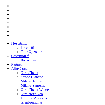
Hospitality
Pacchetti
Tour Operator
Sostenibilità
Biciscuola
Partner
Altre Corse
Giro d'Italia
Strade Bianche
Milano-Torino
Milano-Sanremo
Giro d'Italia Women
Giro Next Gen
Il Giro d'Abruzzo
GranPiemonte